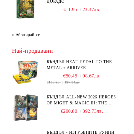
ДОРАДО
€11.95
23.37лв.
Абонирай се
Най-продавани
БЪНДЪЛ HEAT: PEDAL TO THE
METAL + ARRIVEE
€50.45
98.67лв.
€100.90
197.34лв.
БЪНДЪЛ ALL-NEW 2026 HEROES
OF MIGHT & MAGIC III: THE
BOARD GAME EXPANSIONS -
€200.80
392.73лв.
CONFLUX + STRONGHOLD + COVE
+ NAVAL BATTLES
БЪНДЪЛ - ИЗГУБЕНИТЕ РУИНИ