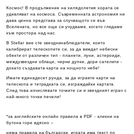
Космос! В продължение на хилядолетия хората се
удивляват на космоса. Съвременната астрономия ни
дава ценна представа за случващото се във
Вселената, но все още си учудваме, когато гледаме
към простора над нас.
В Stellar вие сте звезднинаблюдатели, които
калибрират телескопите си, за да виждат небесни
обекти от различен тип - планети, луни, астероиди,
междузвездни облаци, черни дупки, дори сателити -
докато създавата карта на нощното небе!
Имате единадесет рунда, за да играете карти на
телескопа и тетрадката си, изграждайки картата.
След това изчислявате точките си и звездният играч с
най-много точки печели!
*за английските онлайн правила в PDF - кликни на
бутона горе вдясно –
няма правила на български
, играта
има
текст по