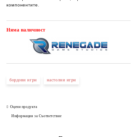
компонентите.
Няма наличност
Добави в желани
бордови игри
настолни игри
Оцени продукта
Информация за Съответствие