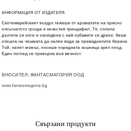
ИНФОРМАЦИЯ ОТ ИЗДАТЕЛЯ:
Септемврийският въздух тежеше от ароматите на прясно
откъснатото грозде и кичестия трендафил. Тя, сплела
дългите си коси и нагиздена с най-хубавите си дрехи, беше
отишла на чешмата да налее вода за прежаднелите берачи.
Той, напет момък, носеше поредната кошница зрял плод.
Един поглед се превърна във вечност.
ВНОСИТЕЛ
: ФАНТАСМАГОРИЯ ООД
www.fantasmagoria.bg
Свързани продукти