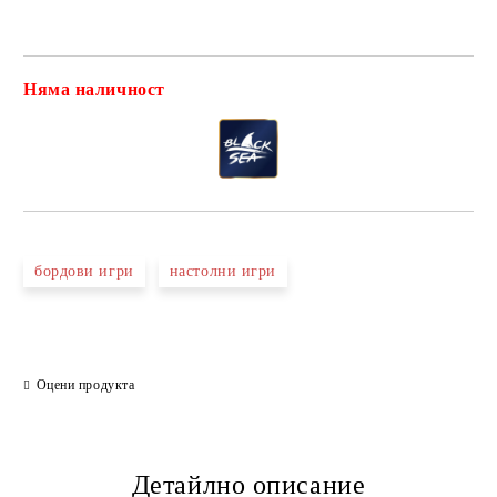
Няма наличност
Добави в желани
бордови игри
настолни игри
Оцени продукта
Детайлно описание