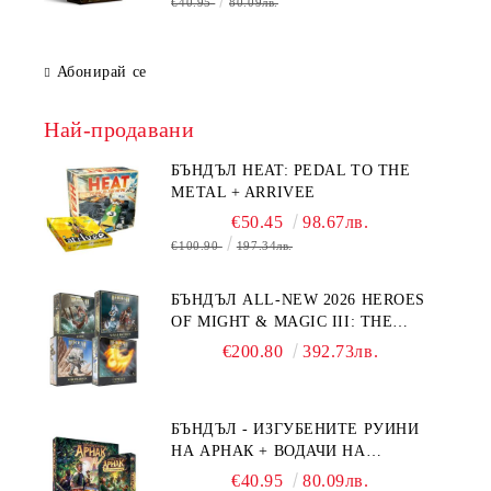
€40.95
80.09лв.
Абонирай се
Най-продавани
БЪНДЪЛ HEAT: PEDAL TO THE
METAL + ARRIVEE
€50.45
98.67лв.
€100.90
197.34лв.
БЪНДЪЛ ALL-NEW 2026 HEROES
OF MIGHT & MAGIC III: THE
BOARD GAME EXPANSIONS -
€200.80
392.73лв.
CONFLUX + STRONGHOLD + COVE
+ NAVAL BATTLES
БЪНДЪЛ - ИЗГУБЕНИТЕ РУИНИ
НА АРНАК + ВОДАЧИ НА
ЕКСПЕДИЦИИ + ПРОМО КАРТИ
€40.95
80.09лв.