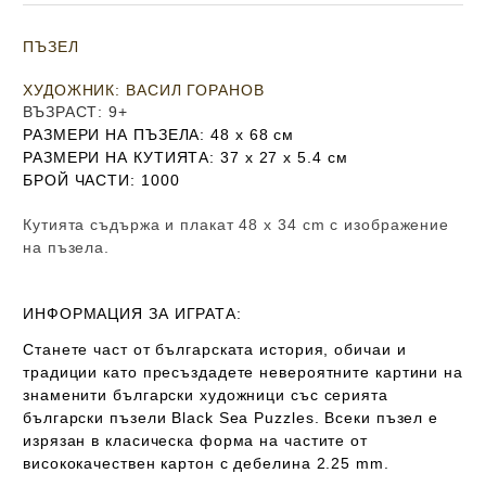
ПЪЗЕЛ
ХУДОЖНИК
: ВАСИЛ ГОРАНОВ
ВЪЗРАСТ
: 9+
РАЗМЕРИ НА ПЪЗЕЛА
: 48 х 68
см
РАЗМЕРИ НА КУТИЯТА:
37 х 27 х 5.4 см
БРОЙ ЧАСТИ
: 1000
Кутията съдържа и плакат 48 х 34 cm с изображение
на пъзела.
ИНФОРМАЦИЯ ЗА ИГРАТА:
Станете част от българската история, обичаи и
традиции като пресъздадете невероятните картини на
знаменити български художници със серията
български пъзели Black Sea Puzzles. Всеки пъзел е
изрязан в класическа форма на частите от
висококачествен картон с дебелина 2.25 mm.