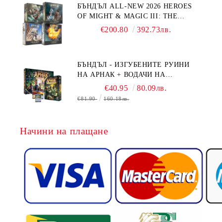
БЪНДЪЛ ALL-NEW 2026 HEROES
OF MIGHT & MAGIC III: THE
BOARD GAME EXPANSIONS -
€200.80
392.73лв.
CONFLUX + STRONGHOLD + COVE
+ NAVAL BATTLES
БЪНДЪЛ - ИЗГУБЕНИТЕ РУИНИ
НА АРНАК + ВОДАЧИ НА
ЕКСПЕДИЦИИ + ПРОМО КАРТИ
€40.95
80.09лв.
БЕЗПЛАТНО
€81.90
160.18лв.
Начини на плащане