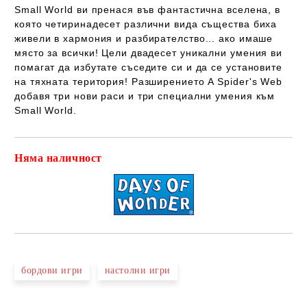
Small World ви пренася във фантастична вселена, в
която четиринадесет различни вида същества биха
живели в хармония и разбирателство... ако имаше
място за всички! Цели двадесет уникални умения ви
помагат да избутате съседите си и да се установите
на тяхната територия! Разширението A Spider's Web
добавя три нови раси и три специални умения към
Small World.
Няма наличност
Добави в желани
бордови игри
настолни игри