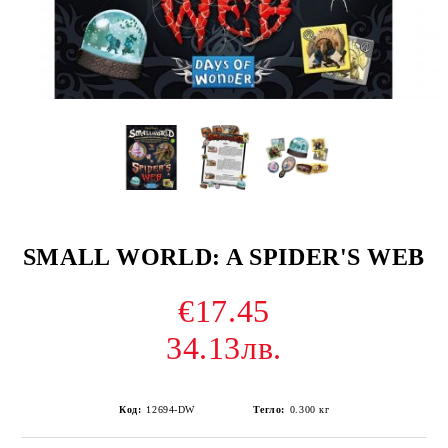
SMALL WORLD: A SPIDER'S WEB
€17.45
34.13лв.
Код:
12694-DW
Тегло:
0.300
кг