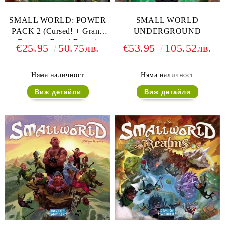
SMALL WORLD: POWER
SMALL WORLD
PACK 2 (Cursed! + Grand
UNDERGROUND
Dames + Royal Bonus)
€25.95
50.75лв.
€53.95
105.52лв.
Няма наличност
Няма наличност
Виж детайли
Виж детайли