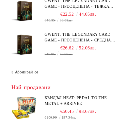
GWENT: THE LEGENDARY CARD
GAME - ПРЕОЦЕНЕНА - ТЕЖКА
ПОВРЕДА НА КУТИЯТА
€22.52
44.05лв.
€40.95
80.09лв.
GWENT: THE LEGENDARY CARD
GAME - ПРЕОЦЕНЕНА - СРЕДНА
ПОВРЕДА НА КУТИЯТА
€26.62
52.06лв.
€40.95
80.09лв.
Абонирай се
Най-продавани
БЪНДЪЛ HEAT: PEDAL TO THE
METAL + ARRIVEE
€50.45
98.67лв.
€100.90
197.34лв.