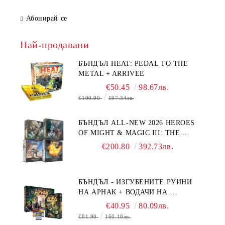
Абонирай се
Най-продавани
БЪНДЪЛ HEAT: PEDAL TO THE
METAL + ARRIVEE
€50.45
98.67лв.
€100.90
197.34лв.
БЪНДЪЛ ALL-NEW 2026 HEROES
OF MIGHT & MAGIC III: THE
BOARD GAME EXPANSIONS -
€200.80
392.73лв.
CONFLUX + STRONGHOLD + COVE
+ NAVAL BATTLES
БЪНДЪЛ - ИЗГУБЕНИТЕ РУИНИ
НА АРНАК + ВОДАЧИ НА
ЕКСПЕДИЦИИ + ПРОМО КАРТИ
€40.95
80.09лв.
БЕЗПЛАТНО
€81.90
160.18лв.