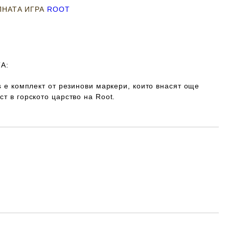
ЛНАТА ИГРА
ROOT
А:
rs е комплект от резинови маркери, които внасят още
ст в горското царство на Root.
Добави в желани