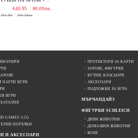
РУИНИ НА АРНАК +
ВОДАЧИ НА ЕКСПЕДИЦИИ
€40.95
80.09лв.
+ ПРОМО КАРТИ
€81.90
160.18лв.
БЕЗПЛАТНО
ИНИАТЮРИ
ПРОТЕКТОРИ ЗА КАРТИ
РТИ
ЗАРОВЕ, ФИГУРКИ
ЗАРОВЕ
КУТИИ, КЛАСЬОРИ
И ПАРТИ ИГРИ
АКСЕСОАРИ
РИ
ПОДЛОЖКИ ЗА ИГРА
КИ ИГРИ
МЪРЧАНДАЙЗ
 БАТАЛИЯ
ФИГУРКИ SCHLEICH
RD GAMES: LCG
ДИВИ ЖИВОТНИ
ТЕЛНИ ПОРЪЧКИ
ДОМАШНИ ЖИВОТНИ
КОНЕ
И И АКСЕСОАРИ