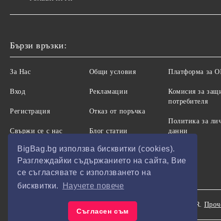
Бързи връзки:
За Нас
Общи условия
Платформа за 
Вход
Рекламации
Комисия за защ
потребителя
Регистрация
Отказ от поръчка
Политика за ли
Свържи се с нас
Блог статии
данни
BigBag.bg използва бисквитки (cookies).
Разглеждайки съдържанието на сайта, Вие
се съгласявате с използването на
бисквитки.
Научете повече
Нашият онлайн магазин е 100% съобразен с GDPR.
Проч
GDPR
Съгласен съм