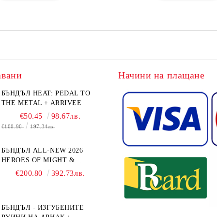
авани
Начини на плащане
БЪНДЪЛ HEAT: PEDAL TO
THE METAL + ARRIVEE
€50.45
98.67лв.
€100.90
197.34лв.
БЪНДЪЛ ALL-NEW 2026
HEROES OF MIGHT &
MAGIC III: THE BOARD
€200.80
392.73лв.
GAME EXPANSIONS -
CONFLUX + STRONGHOLD
+ COVE + NAVAL BATTLES
БЪНДЪЛ - ИЗГУБЕНИТЕ