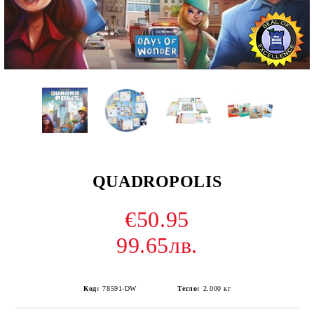
QUADROPOLIS
€50.95
99.65лв.
Код:
78591-DW
Тегло:
2.000
кг