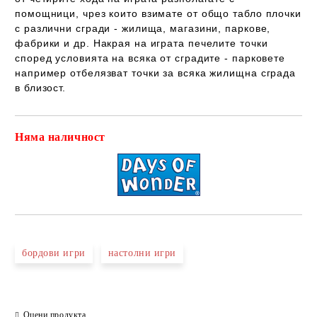
помощници, чрез които взимате от общо табло плочки
с различни сгради - жилища, магазини, паркове,
фабрики и др. Накрая на играта печелите точки
според условията на всяка от сградите - парковете
например отбелязват точки за всяка жилищна сграда
в близост.
Няма наличност
Добави в желани
бордови игри
настолни игри
Оцени продукта