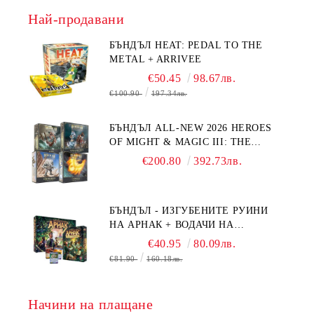
Най-продавани
БЪНДЪЛ HEAT: PEDAL TO THE
METAL + ARRIVEE
€50.45
98.67лв.
€100.90
197.34лв.
БЪНДЪЛ ALL-NEW 2026 HEROES
OF MIGHT & MAGIC III: THE
BOARD GAME EXPANSIONS -
€200.80
392.73лв.
CONFLUX + STRONGHOLD + COVE
+ NAVAL BATTLES
БЪНДЪЛ - ИЗГУБЕНИТЕ РУИНИ
НА АРНАК + ВОДАЧИ НА
ЕКСПЕДИЦИИ + ПРОМО КАРТИ
€40.95
80.09лв.
БЕЗПЛАТНО
€81.90
160.18лв.
Начини на плащане