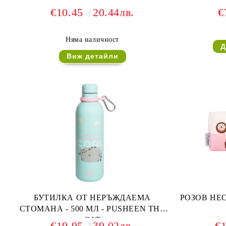
€10.45
20.44лв.
€
Няма наличност
Виж детайли
БУТИЛКА ОТ НЕРЪЖДАЕМА
РОЗОВ НЕС
СТОМАНА - 500 МЛ - PUSHEEN THE
CAT
€19.95
39.02лв.
€