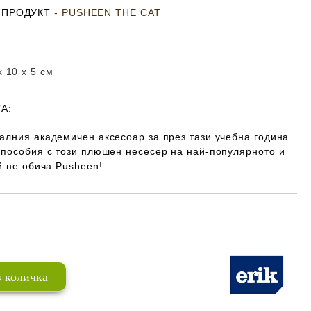
 ПРОДУКТ
- PUSHEEN THE CAT
x 10 x 5
см
А:
алния академичен аксесоар за през тази учебна година.
 пособия с този плюшен несесер на най-популярното и
й не обича Pusheen!
Добави в желани