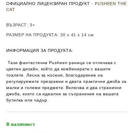
ОФИЦИАЛНО ЛИЦЕНЗИРАН ПРОДУКТ
- PUSHEEN THE
CAT
ВЪЗРАСТ
: 3+
РАЗМЕР НА ПРОДУКТА
: 30 x 41 x 14
см
ИНФОРМАЦИЯ ЗА ПРОДУКТА:
Тази фантастична Pusheen раница се отличава с
цветен дизайн, който да комбинирате с вашите
тоалети. Лесна за носене, благодарение на
регулируемите презрамки и двата практични джоба за
малки и големи предмети. Включва и два странични
джоба, които са идеални за съхранение на вашата
бутилка или чадър.
В наличност
Добави в желани