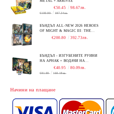
METAL + ARRIVEE
€50.45
98.67лв.
€100.90
197.34лв.
БЪНДЪЛ ALL-NEW 2026 HEROES
OF MIGHT & MAGIC III: THE
BOARD GAME EXPANSIONS -
€200.80
392.73лв.
CONFLUX + STRONGHOLD + COVE
+ NAVAL BATTLES
БЪНДЪЛ - ИЗГУБЕНИТЕ РУИНИ
НА АРНАК + ВОДАЧИ НА
ЕКСПЕДИЦИИ + ПРОМО КАРТИ
€40.95
80.09лв.
БЕЗПЛАТНО
€81.90
160.18лв.
Начини на плащане