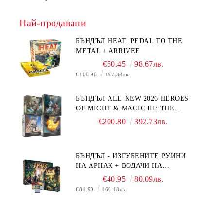
Най-продавани
БЪНДЪЛ HEAT: PEDAL TO THE
METAL + ARRIVEE
€50.45
98.67лв.
€100.90
197.34лв.
БЪНДЪЛ ALL-NEW 2026 HEROES
OF MIGHT & MAGIC III: THE
BOARD GAME EXPANSIONS -
€200.80
392.73лв.
CONFLUX + STRONGHOLD + COVE
+ NAVAL BATTLES
БЪНДЪЛ - ИЗГУБЕНИТЕ РУИНИ
НА АРНАК + ВОДАЧИ НА
ЕКСПЕДИЦИИ + ПРОМО КАРТИ
€40.95
80.09лв.
БЕЗПЛАТНО
€81.90
160.18лв.