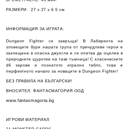
РАЗМЕРИ:
27 х 27 х 6.5
см
ИНФОРМАЦИЯ ЗА ИГРАТА:
Dungeon Fighter се завръща! В Лабиринта на
зловещите бури нашата група от причудливи герои е
заклещена в опасна джунгла и се опитва да оцелее в
природните щуротии на тази тъмница! С класическите
d6
зарове и познатото игрално табло, това е
перфектното начало за новаците в Dungeon Fighter!
Б
ЕЗ ПРАВИЛА НА БЪЛГАРСКИ!
ВНОСИТЕЛ: ФАНТАСМАГОРИЯ ООД
www.fantasmagoria.bg
ИГРОВИ МАТЕРИАЛ: