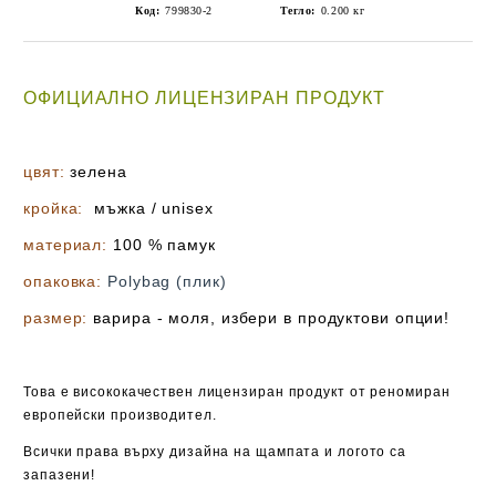
Код:
799830-2
Тегло:
0.200
кг
ОФИЦИАЛНО ЛИЦЕНЗИРАН ПРОДУКТ
цвят:
зелена
кройка:
мъжка / unisex
материал:
100 % памук
опаковка:
Polybag (плик)
размер:
варира -
моля, избери в продуктови опции!
Това е висококачествен лицензиран продукт от реномиран
европейски производител.
Всички права върху дизайна на щампата и логото са
запазени!