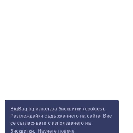
BigBag.bg използва бисквитки (cookies).
Разглеждайки съдържанието на сайта, Вие
се съгласявате с използването на
бисквитки.
Научете повече