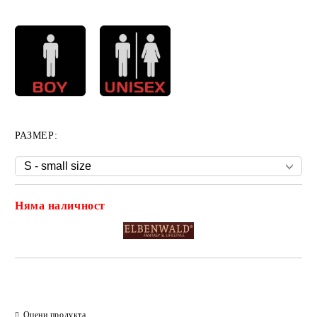
РАЗМЕР:
Няма наличност
Добави в желани
Оцени продукта