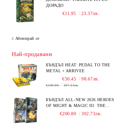
ДОРАДО
€11.95
23.37лв.
Абонирай се
Най-продавани
БЪНДЪЛ HEAT: PEDAL TO THE
METAL + ARRIVEE
€50.45
98.67лв.
€100.90
197.34лв.
БЪНДЪЛ ALL-NEW 2026 HEROES
OF MIGHT & MAGIC III: THE
BOARD GAME EXPANSIONS -
€200.80
392.73лв.
CONFLUX + STRONGHOLD + COVE
+ NAVAL BATTLES