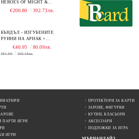
HEROES OF MIGHT &
MAGIC III: THE BOARD
€200.80
392.73лв.
GAME EXPANSIONS -
CONFLUX + STRONGHOLD
+ COVE + NAVAL BATTLES
БЪНДЪЛ - ИЗГУБЕНИТЕ
РУИНИ НА АРНАК +
ВОДАЧИ НА ЕКСПЕДИЦИИ
€40.95
80.09лв.
+ ПРОМО КАРТИ
€81.90
160.18лв.
БЕЗПЛАТНО
ИНИАТЮРИ
ПРОТЕКТОРИ ЗА КАРТИ
РТИ
ЗАРОВЕ, ФИГУРКИ
ЗАРОВЕ
КУТИИ, КЛАСЬОРИ
И ПАРТИ ИГРИ
АКСЕСОАРИ
РИ
ПОДЛОЖКИ ЗА ИГРА
КИ ИГРИ
МЪРЧАНДАЙЗ