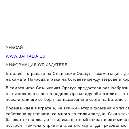
УЕБСАЙТ:
WWW.BATTALIA.EU
ИНФОРМАЦИЯ ОТ ИЗДАТЕЛЯ:
Баталия - страната на Слънчевия Оракул - всемогъщият др
на самата Природа и ръка на боговете между зверове и хор
В самата игра Слънчевият Оракул предоставя разнообразни
съпътства във вечната надпревара между обитателите на т
повелители ще се борят за надмощие в света на Баталия.
Водеща идея в играта е, че всички четири фракции могат 
собствени артефакти, са много по-силни заедно. Също така
базовата игра два до четирима ще комбинират и оптимират 
построят най-благоприятната за тях карта, да призоват мо