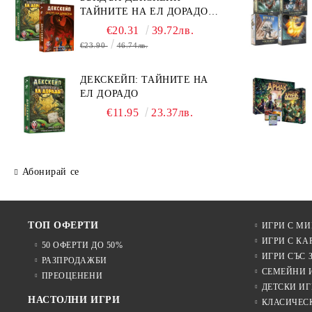
ТАЙНИТЕ НА ЕЛ ДОРАДО +
ОЧИТЕ НА ДРАКОНА
€20.31
39.72лв.
€23.90
46.74лв.
ДЕКСКЕЙП: ТАЙНИТЕ НА
ЕЛ ДОРАДО
€11.95
23.37лв.
Абонирай се
ТОП ОФЕРТИ
ИГРИ С М
ИГРИ С КА
50 ОФЕРТИ ДО 50%
ИГРИ СЪС 
РАЗПРОДАЖБИ
СЕМЕЙНИ 
ПРЕОЦЕНЕНИ
ДЕТСКИ ИГ
НАСТОЛНИ ИГРИ
КЛАСИЧЕС