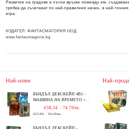
Развитие на градове и пътни връзки помежду им, създаване
трябва да съчетават по най-правилния начин, в най-точния 
игра.
ИЗДАТЕЛ
: ФАНТАСМАГОРИЯ ООД
www.fantasmagoria.bg
Най-нови
Най-прод
БЪНДЪЛ ДЕКСКЕЙП 4В1 -
МАШИНА НА ВРЕМЕТО +
БЯГСТВО ОТ АЛКАТРАЗ +
€38.24
74.79лв.
ТАЙНИТЕ НА ЕЛ ДОРАДО +
€47.80
93.49лв.
ОЧИТЕ НА ДРАКОНА
БЪНДЪЛ ДЕКСКЕЙП -