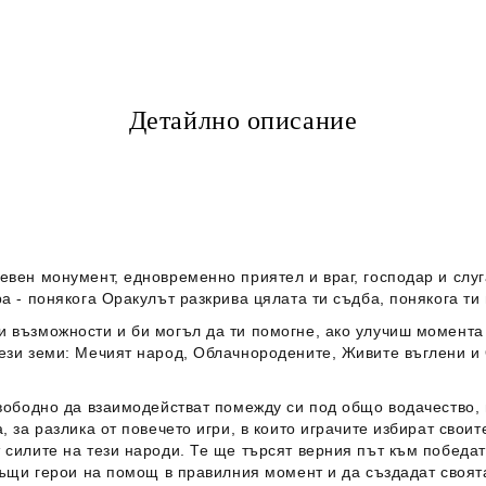
Детайлно описание
евен монумент, едновременно приятел и враг, господар и слуг
а - понякога Оракулът разкрива цялата ти съдба, понякога ти
 възможности и би могъл да ти помогне, ако улучиш момента 
ези земи: Мечият народ, Облачнородените, Живите въглени и 
свободно да взаимодействат помежду си под общо водачество,
, за разлика от повечето игри, в които играчите избират свои
силите на тези народи. Те ще търсят верния път към победата
гъщи герои на помощ в правилния момент и да създадат своята