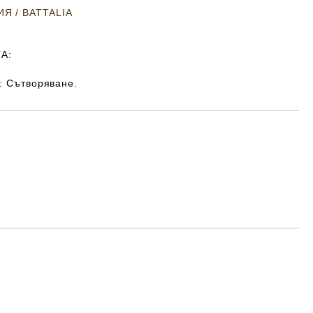
Я / BATTALIA
А:
: Сътворяване.
Добави в желани