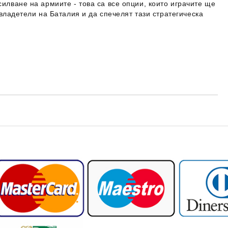
илване на армиите - това са все опции, които играчите ще
 владетели на Баталия и да спечелят тази стратегическа