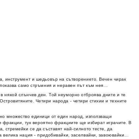
а, инструмент и шедьовър на сътворението. Вечен чирак
 показва само стръмния и неравен път към нея...
в някой слънчев ден. Той неуморно отброява дните и те
Островитяните. Четири народа - четири стихии и техните
 но множество единици от един народ, използващи
те фракции, тук вероятно фракциите ще избират играчите. В
, стремейки се да съставят най-силното тесте, да
 велика нация - придобивайки, заселвайки, завоювайки...