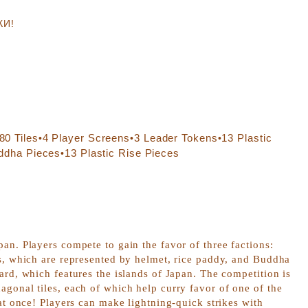
КИ!
80
Tiles
4
Player Screens
3
Leader Tokens
13
Plastic
•
•
•
ddha Pieces
13
Plastic Rise Pieces
•
pan. Players compete to gain the favor of three factions:
ts, which are represented by helmet, rice paddy, and Buddha
ard, which features the islands of Japan. The competition is
gonal tiles, each of which help curry favor of one of the
 at once! Players can make lightning-quick strikes with