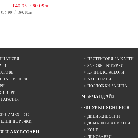
ВОДАЧИ НА ЕКСПЕДИЦИИ
€40.95
80.09лв.
+ ПРОМО КАРТИ
€81.90
160.18лв.
БЕЗПЛАТНО
ИНИАТЮРИ
ПРОТЕКТОРИ ЗА КАРТИ
РТИ
ЗАРОВЕ, ФИГУРКИ
ЗАРОВЕ
КУТИИ, КЛАСЬОРИ
И ПАРТИ ИГРИ
АКСЕСОАРИ
РИ
ПОДЛОЖКИ ЗА ИГРА
КИ ИГРИ
МЪРЧАНДАЙЗ
 БАТАЛИЯ
ФИГУРКИ SCHLEICH
RD GAMES: LCG
ДИВИ ЖИВОТНИ
ТЕЛНИ ПОРЪЧКИ
ДОМАШНИ ЖИВОТНИ
КОНЕ
И И АКСЕСОАРИ
ДИНОЗАВРИ