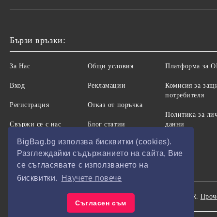
Бързи връзки:
За Нас
Общи условия
Платформа за 
Вход
Рекламации
Комисия за защ
потребителя
Регистрация
Отказ от поръчка
Политика за ли
Свържи се с нас
Блог статии
данни
BigBag.bg използва бисквитки (cookies).
Разглеждайки съдържанието на сайта, Вие
се съгласявате с използването на
бисквитки.
Научете повече
Нашият онлайн магазин е 100% съобразен с GDPR.
Проч
GDPR
Съгласен съм