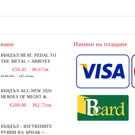
авани
Начини на плащане
БЪНДЪЛ HEAT: PEDAL TO
THE METAL + ARRIVEE
€50.45
98.67лв.
€100.90
197.34лв.
БЪНДЪЛ ALL-NEW 2026
HEROES OF MIGHT &
MAGIC III: THE BOARD
€200.80
392.73лв.
GAME EXPANSIONS -
CONFLUX + STRONGHOLD
+ COVE + NAVAL BATTLES
БЪНДЪЛ - ИЗГУБЕНИТЕ
РУИНИ НА АРНАК +