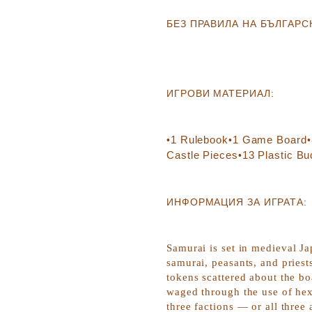
Б
ЕЗ ПРАВИЛА НА БЪЛГАРС
ИГРОВИ МАТЕРИАЛ:
1
Rulebook
1
Game Board
•
•
•
Castle Pieces
13
Plastic Bu
•
ИНФОРМАЦИЯ ЗА ИГРАТА:
Samurai
is set in medieval Ja
samurai, peasants, and pries
tokens scattered about the bo
waged through the use of hexa
three factions — or all three