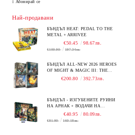
Абонирай се
Най-продавани
БЪНДЪЛ HEAT: PEDAL TO THE
METAL + ARRIVEE
€50.45
98.67лв.
€100.90
197.34лв.
БЪНДЪЛ ALL-NEW 2026 HEROES
OF MIGHT & MAGIC III: THE
BOARD GAME EXPANSIONS -
€200.80
392.73лв.
CONFLUX + STRONGHOLD + COVE
+ NAVAL BATTLES
БЪНДЪЛ - ИЗГУБЕНИТЕ РУИНИ
НА АРНАК + ВОДАЧИ НА
ЕКСПЕДИЦИИ + ПРОМО КАРТИ
€40.95
80.09лв.
БЕЗПЛАТНО
€81.90
160.18лв.