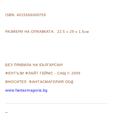
ISBN:
4015566000759
РАЗМЕРИ НА ОПКАВКАТА
: 22.5 х 29 х 1.5
см
Б
ЕЗ ПРАВИЛА НА БЪЛГАРСКИ!
ФЕНТЪЗИ ФЛАЙТ ГЕЙМС - САЩ
2009
©
ВНОСИТЕЛ: ФАНТАСМАГОРИЯ ООД
www.fantasmagoria.bg
Добави в желани