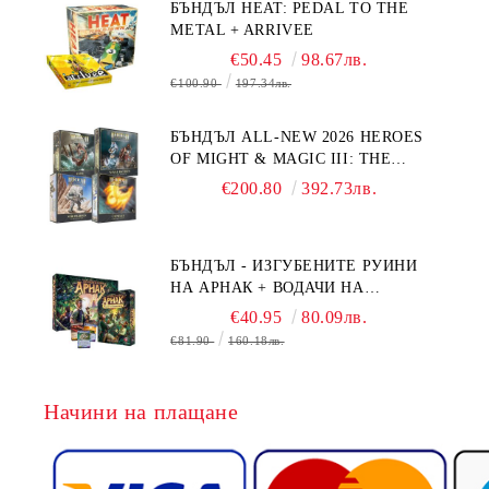
БЪНДЪЛ HEAT: PEDAL TO THE
METAL + ARRIVEE
€50.45
98.67лв.
€100.90
197.34лв.
БЪНДЪЛ ALL-NEW 2026 HEROES
OF MIGHT & MAGIC III: THE
BOARD GAME EXPANSIONS -
€200.80
392.73лв.
CONFLUX + STRONGHOLD + COVE
+ NAVAL BATTLES
БЪНДЪЛ - ИЗГУБЕНИТЕ РУИНИ
НА АРНАК + ВОДАЧИ НА
ЕКСПЕДИЦИИ + ПРОМО КАРТИ
€40.95
80.09лв.
БЕЗПЛАТНО
€81.90
160.18лв.
Начини на плащане