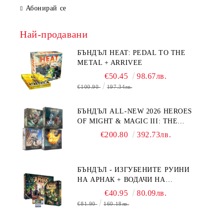
Абонирай се
Най-продавани
БЪНДЪЛ HEAT: PEDAL TO THE
METAL + ARRIVEE
€50.45
98.67лв.
€100.90
197.34лв.
БЪНДЪЛ ALL-NEW 2026 HEROES
OF MIGHT & MAGIC III: THE
BOARD GAME EXPANSIONS -
€200.80
392.73лв.
CONFLUX + STRONGHOLD + COVE
+ NAVAL BATTLES
БЪНДЪЛ - ИЗГУБЕНИТЕ РУИНИ
НА АРНАК + ВОДАЧИ НА
ЕКСПЕДИЦИИ + ПРОМО КАРТИ
€40.95
80.09лв.
БЕЗПЛАТНО
€81.90
160.18лв.