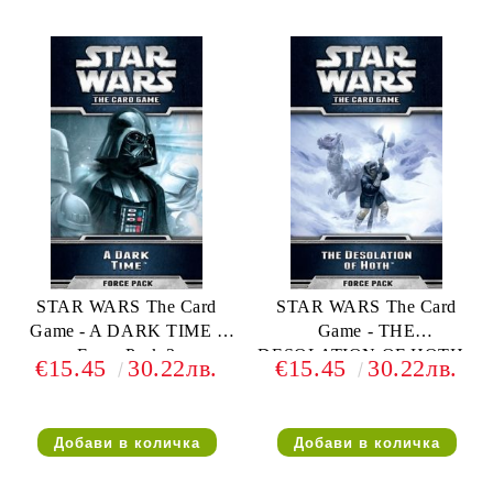
STAR WARS The Card
STAR WARS The Card
Game - A DARK TIME -
Game - THE
Force Pack 3
DESOLATION OF HOTH -
€15.45
30.22лв.
€15.45
30.22лв.
Force Pack 1