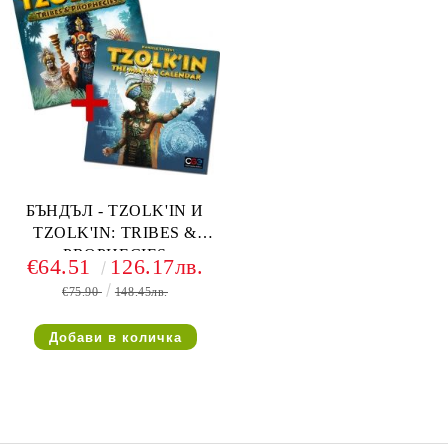
БЪНДЪЛ - TZOLK'IN И
TZOLK'IN: TRIBES &
PROPHECIES
€64.51
126.17лв.
€75.90
148.45лв.