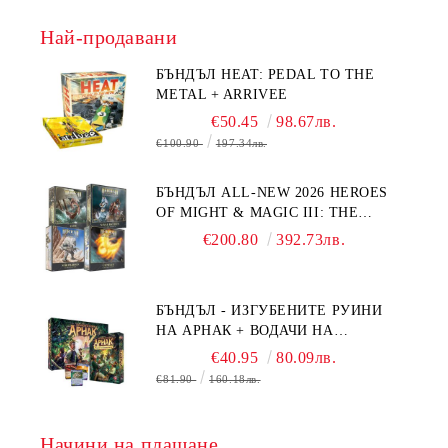
Най-продавани
БЪНДЪЛ HEAT: PEDAL TO THE
METAL + ARRIVEE
€50.45
98.67лв.
€100.90
197.34лв.
БЪНДЪЛ ALL-NEW 2026 HEROES
OF MIGHT & MAGIC III: THE
BOARD GAME EXPANSIONS -
€200.80
392.73лв.
CONFLUX + STRONGHOLD + COVE
+ NAVAL BATTLES
БЪНДЪЛ - ИЗГУБЕНИТЕ РУИНИ
НА АРНАК + ВОДАЧИ НА
ЕКСПЕДИЦИИ + ПРОМО КАРТИ
€40.95
80.09лв.
БЕЗПЛАТНО
€81.90
160.18лв.
Начини на плащане