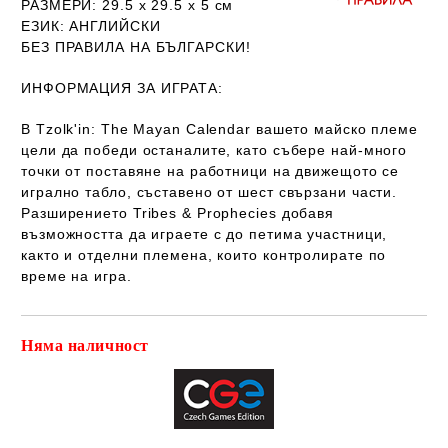
РАЗМЕРИ
: 29.5 х 29.5 х 5
см
ЕЗИК
: АНГЛИЙСКИ
Б
ЕЗ ПРАВИЛА НА БЪЛГАРСКИ!
ИНФОРМАЦИЯ ЗА ИГРАТА:
В Tzolk'in: The Mayan Calendar вашето майско племе
цели да победи останалите, като събере най-много
точки от поставяне на работници на движещото се
игрално табло, съставено от шест свързани части.
Разширението Tribes & Prophecies добавя
възможността да играете с до петима участници,
както и отделни племена, които контролирате по
време на игра.
Няма наличност
Добави в желани