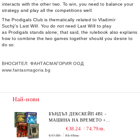
interacts with the other two. To win, you need to balance your
strategy and play all the competitions well.
The Prodigals Club
is thematically related to Vladimír
Suchý's
Last Will
. You do not need
Last Will
to play
as
Prodigals
stands alone; that said, the rulebook also explains
how to combine the two games together should you desire to
do so.
ВНОСИТЕЛ
: ФАНТАСМАГОРИЯ ООД
www.fantasmagoria.bg
Най-нови
БЪНДЪЛ ДЕКСКЕЙП 4В1 -
МАШИНА НА ВРЕМЕТО +
БЯГСТВО ОТ АЛКАТРАЗ +
€38.24
74.79лв.
ТАЙНИТЕ НА ЕЛ ДОРАДО +
€47.80
93.49лв.
ОЧИТЕ НА ДРАКОНА