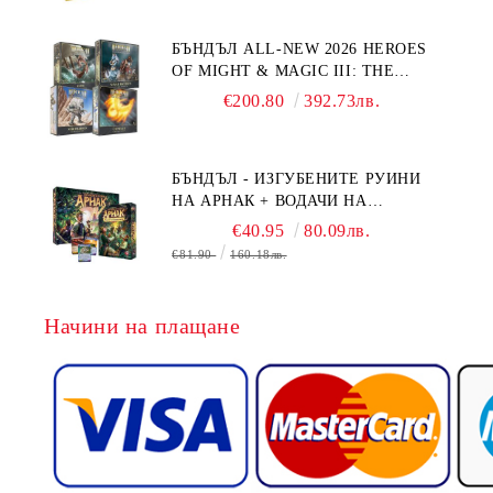
БЪНДЪЛ ALL-NEW 2026 HEROES
OF MIGHT & MAGIC III: THE
BOARD GAME EXPANSIONS -
€200.80
392.73лв.
CONFLUX + STRONGHOLD + COVE
+ NAVAL BATTLES
БЪНДЪЛ - ИЗГУБЕНИТЕ РУИНИ
НА АРНАК + ВОДАЧИ НА
ЕКСПЕДИЦИИ + ПРОМО КАРТИ
€40.95
80.09лв.
БЕЗПЛАТНО
€81.90
160.18лв.
Начини на плащане