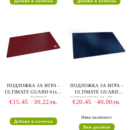
ПОДЛОЖКА ЗА ИГРА -
ПОДЛОЖКА ЗА ИГРА -
ULTIMATE GUARD 61x35
ULTIMATE GUARD
см. - БОРДО
SOPHOSKIN 61x35 см. -
€15.45
30.22лв.
€20.45
40.00лв.
ТЪМНОСИНЯ
Няма наличност
Виж детайли