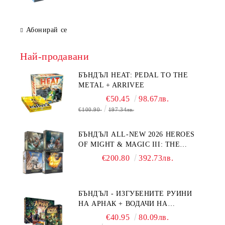
Абонирай се
Най-продавани
БЪНДЪЛ HEAT: PEDAL TO THE
METAL + ARRIVEE
€50.45
98.67лв.
€100.90
197.34лв.
БЪНДЪЛ ALL-NEW 2026 HEROES
OF MIGHT & MAGIC III: THE
BOARD GAME EXPANSIONS -
€200.80
392.73лв.
CONFLUX + STRONGHOLD + COVE
+ NAVAL BATTLES
БЪНДЪЛ - ИЗГУБЕНИТЕ РУИНИ
НА АРНАК + ВОДАЧИ НА
ЕКСПЕДИЦИИ + ПРОМО КАРТИ
€40.95
80.09лв.
БЕЗПЛАТНО