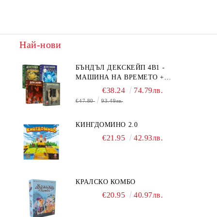
Най-нови
БЪНДЪЛ ДЕКСКЕЙП 4В1 -
МАШИНА НА ВРЕМЕТО +
БЯГСТВО ОТ АЛКАТРАЗ
€38.24
74.79лв.
€47.80
93.49лв.
КИНГДОМИНО 2.0
€21.95
42.93лв.
КРАЛСКО КОМБО
€20.95
40.97лв.