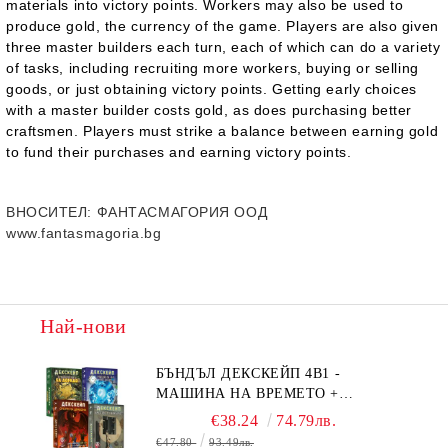
materials into victory points. Workers may also be used to
produce gold, the currency of the game. Players are also given
three master builders each turn, each of which can do a variety
of tasks, including recruiting more workers, buying or selling
goods, or just obtaining victory points. Getting early choices
with a master builder costs gold, as does purchasing better
craftsmen. Players must strike a balance between earning gold
to fund their purchases and earning victory points.
ВНОСИТЕЛ
: ФАНТАСМАГОРИЯ ООД
www.fantasmagoria.bg
Най-нови
БЪНДЪЛ ДЕКСКЕЙП 4В1 -
МАШИНА НА ВРЕМЕТО +
БЯГСТВО ОТ АЛКАТРАЗ +
€38.24
74.79лв.
ТАЙНИТЕ НА ЕЛ ДОРАДО +
€47.80
93.49лв.