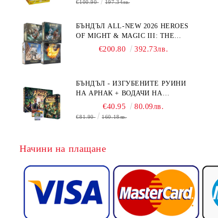
€100.90
197.34лв.
БЪНДЪЛ ALL-NEW 2026 HEROES
OF MIGHT & MAGIC III: THE
BOARD GAME EXPANSIONS -
€200.80
392.73лв.
CONFLUX + STRONGHOLD + COVE
+ NAVAL BATTLES
БЪНДЪЛ - ИЗГУБЕНИТЕ РУИНИ
НА АРНАК + ВОДАЧИ НА
ЕКСПЕДИЦИИ + ПРОМО КАРТИ
€40.95
80.09лв.
БЕЗПЛАТНО
€81.90
160.18лв.
Начини на плащане