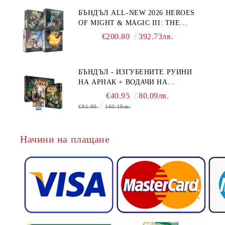
БЪНДЪЛ ALL-NEW 2026 HEROES
OF MIGHT & MAGIC III: THE
BOARD GAME EXPANSIONS -
€200.80
392.73лв.
CONFLUX + STRONGHOLD + COVE
+ NAVAL BATTLES
БЪНДЪЛ - ИЗГУБЕНИТЕ РУИНИ
НА АРНАК + ВОДАЧИ НА
ЕКСПЕДИЦИИ + ПРОМО КАРТИ
€40.95
80.09лв.
БЕЗПЛАТНО
€81.90
160.18лв.
Начини на плащане