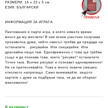
РАЗМЕРИ
:
16 х 23 х 5
см
ЕЗИК
: БЪЛГАРСКИ
ИНФОРМАЦИЯ ЗА ИГРАТА:
Пиктомания е парти игра, в която нямате време
много да му мислите! В нея всеки участник получава
произволна дума, чийто смисъл трябва да предаде на
останалите... рисувайки. Или скицирайки. Или
драскайки нещо там. Едновременно с това ще трябва
също и да познава това, което "рисуват" останалите.
Точно така. Всички рисуват и познават едновременно!
Не се притеснявайте. Това е много повече смешно,
отколкото напрягащо. Само внимавайте, защото
картите с думи са подбрани така, че да ви объркат
максимално!
В наличност
Добави в желани