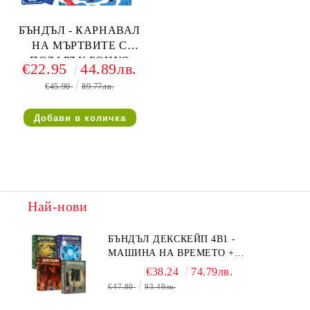
БЪНДЪЛ - КАРНАВАЛ
НА МЪРТВИТЕ С
ПОДАРЪК БОНУС
€22.95
44.89лв.
ТЕСТЕ + ПИКТОМАНИЯ
€45.90
89.77лв.
Най-нови
БЪНДЪЛ ДЕКСКЕЙП 4В1 -
МАШИНА НА ВРЕМЕТО +
БЯГСТВО ОТ АЛКАТРАЗ +
€38.24
74.79лв.
ТАЙНИТЕ НА ЕЛ ДОРАДО +
€47.80
93.49лв.
ОЧИТЕ НА ДРАКОНА