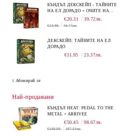
БЪНДЪЛ ДЕКСКЕЙП - ТАЙНИТЕ
НА ЕЛ ДОРАДО + ОЧИТЕ НА
ДРАКОНА
€20.31
39.72лв.
€23.90
46.74лв.
ДЕКСКЕЙП: ТАЙНИТЕ НА ЕЛ
ДОРАДО
€11.95
23.37лв.
Абонирай се
Най-продавани
БЪНДЪЛ HEAT: PEDAL TO THE
METAL + ARRIVEE
€50.45
98.67лв.
€100.90
197.34лв.