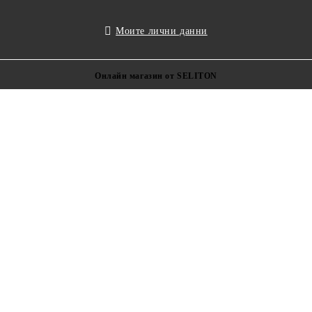
Моите лични данни
Онлайн магазин от SELITON