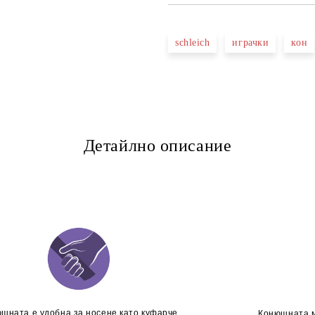
schleich
играчки
кон
Детайлно описание
шната е удобна за носене като куфарче
Конюшната м