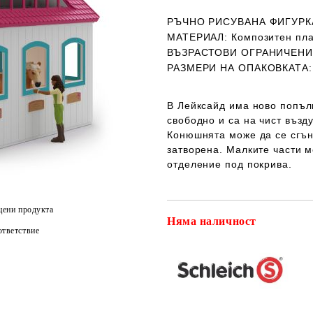
РЪЧНО РИСУВАНА ФИГУРК
МАТЕРИАЛ:
Композитен пл
ВЪЗРАСТОВИ ОГРАНИЧЕНИ
РАЗМЕРИ НА ОПАКОВКАТА
В Лейксайд има ново попъл
свободно и са на чист възд
Конюшнята може да се сгъне
затворена. Малките части м
отделение под покрива.
цени продукта
Няма наличност
тветствие