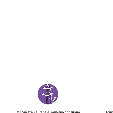
Фигурката на Сара е напълно подвижна
Коню