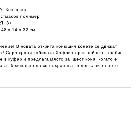
А
: Конюшня
астмасов полимер
Я:
3+
:
48 x 14 x 32 см
нение! В новата открита конюшня конете се движат
ух! Сара храни кобилата Хафлингер и нейното жребче.
 в куфар и предлага място за шест коня, когато е
огат безопасно да се съхраняват в допълнителното
Добави в желани