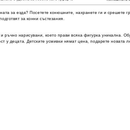
ената за езда? Посетете конюшните, нахранете ги и срешете г
 подготвят за конни състезания.
 и ръчно нарисувани, което прави всяка фигурка уникална. Об
ост у децата. Детските усмивки нямат цена, подарете новата л