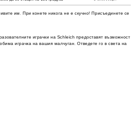
ривите им. При конете никога не е скучно! Присъединете се
разователните играчки на Schleich предоставят възможност
юбима играчка на вашия малчуган. Отведете го в света на