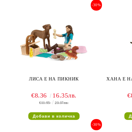
-30%
ЛИСА Е НА ПИКНИК
ХАНА Е Н
€8.36
16.35лв.
€
€11.95
23.37лв.
-30%