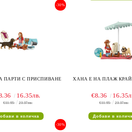
-30%
А ПАРТИ С ПРИСПИВАНЕ
ХАНА Е НА ПЛАЖ КРАЙ
8.36
16.35лв.
€8.36
16.35л
€11.95
23.37лв.
€11.95
23.37лв.
-30%