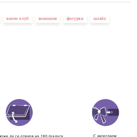
конен клуб
конюшня
фигурки
шлайх
С аксесоари
оже да се отваря на 180 градуса