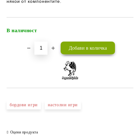
някои от компонентите.
В наличност
Добави в желани
бордови игри
настолни игри
Оцени продукта