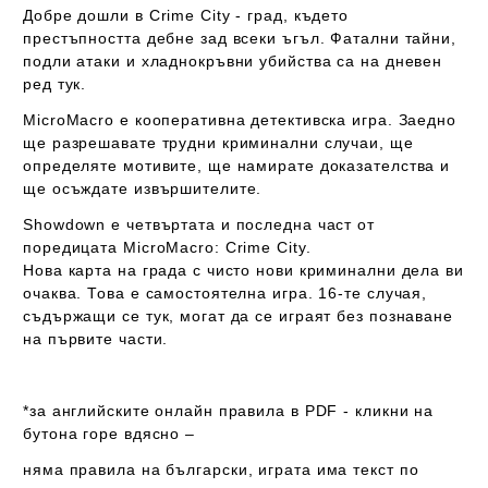
Добре дошли в Crime City - град, където
престъпността дебне зад всеки ъгъл. Фатални тайни,
подли атаки и хладнокръвни убийства са на дневен
ред тук.
MicroMacro е кооперативна детективска игра. Заедно
ще разрешавате трудни криминални случаи, ще
определяте мотивите, ще намирате доказателства и
ще осъждате извършителите.
Showdown е четвъртата и последна част от
поредицата MicroMacro: Crime City.
Нова карта на града с чисто нови криминални дела ви
очаква. Това е самостоятелна игра. 16-те случая,
съдържащи се тук, могат да се играят без познаване
на първите части.
*за английските онлайн правила в PDF - кликни на
бутона горе вдясно –
няма правила на български
, играта
има
текст по