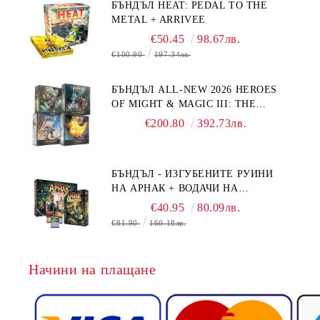
БЪНДЪЛ HEAT: PEDAL TO THE
METAL + ARRIVEE
€50.45
98.67лв.
€100.90
197.34лв.
БЪНДЪЛ ALL-NEW 2026 HEROES
OF MIGHT & MAGIC III: THE
BOARD GAME EXPANSIONS -
€200.80
392.73лв.
CONFLUX + STRONGHOLD + COVE
+ NAVAL BATTLES
БЪНДЪЛ - ИЗГУБЕНИТЕ РУИНИ
НА АРНАК + ВОДАЧИ НА
ЕКСПЕДИЦИИ + ПРОМО КАРТИ
€40.95
80.09лв.
БЕЗПЛАТНО
€81.90
160.18лв.
Начини на плащане