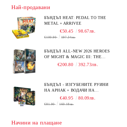
Най-продавани
БЪНДЪЛ HEAT: PEDAL TO THE
METAL + ARRIVEE
€50.45
98.67лв.
€100.90
197.34лв.
БЪНДЪЛ ALL-NEW 2026 HEROES
OF MIGHT & MAGIC III: THE
BOARD GAME EXPANSIONS -
€200.80
392.73лв.
CONFLUX + STRONGHOLD + COVE
+ NAVAL BATTLES
БЪНДЪЛ - ИЗГУБЕНИТЕ РУИНИ
НА АРНАК + ВОДАЧИ НА
ЕКСПЕДИЦИИ + ПРОМО КАРТИ
€40.95
80.09лв.
БЕЗПЛАТНО
€81.90
160.18лв.
Начини на плащане