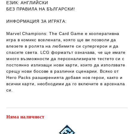
ЕЗИК
: АНГЛИЙСКИ
Б
ЕЗ ПРАВИЛА НА БЪЛГАРСКИ!
ИНФОРМАЦИЯ ЗА ИГРАТА:
Marvel Champions: The Card Game е кооперативна
игра в комикс вселената, която ще ви позволи да
влезете в ролята на любимите си супергерои и да
спасите света. LCG форматът означава, че ще имате
много възможности да персонализирате тестето си с
постоянно излизащи нови карти, които да използвате
срещу нови босове в различни сценарии. Всяко от
Hero Packs разширенията добавя нов герои, както и
всички карти, необходими да го включите в арсенала
си.
Няма наличност
Добави в желани