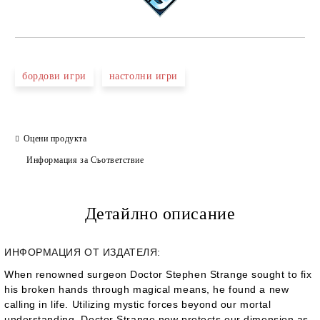
бордови игри
настолни игри
Оцени продукта
Информация за Съответствие
Детайлно описание
ИНФОРМАЦИЯ ОТ ИЗДАТЕЛЯ:
When renowned surgeon Doctor Stephen Strange sought to fix
his broken hands through magical means, he found a new
calling in life. Utilizing mystic forces beyond our mortal
understanding, Doctor Strange now protects our dimension as