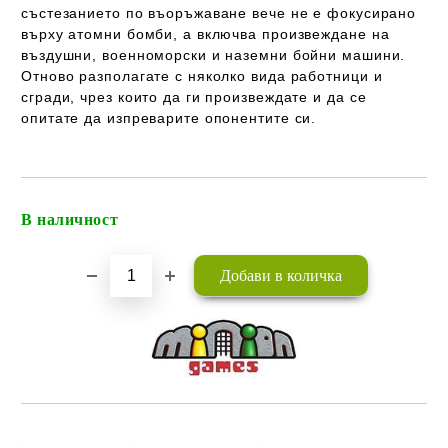
състезанието по въоръжаване вече не е фокусирано
върху атомни бомби, а включва произвеждане на
въздушни, военноморски и наземни бойни машини.
Отново разполагате с няколко вида работници и
сгради, чрез които да ги произвеждате и да се
опитате да изпреварите опонентите си.
В наличност
Добави в желани