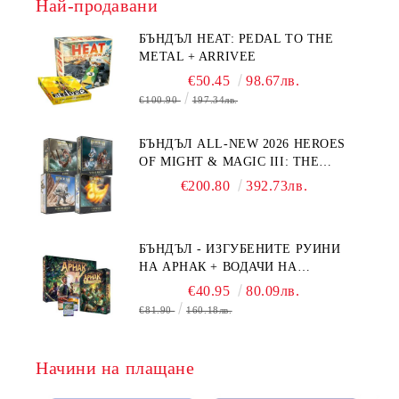
Най-продавани
БЪНДЪЛ HEAT: PEDAL TO THE
METAL + ARRIVEE
€50.45
98.67лв.
€100.90
197.34лв.
БЪНДЪЛ ALL-NEW 2026 HEROES
OF MIGHT & MAGIC III: THE
BOARD GAME EXPANSIONS -
€200.80
392.73лв.
CONFLUX + STRONGHOLD + COVE
+ NAVAL BATTLES
БЪНДЪЛ - ИЗГУБЕНИТЕ РУИНИ
НА АРНАК + ВОДАЧИ НА
ЕКСПЕДИЦИИ + ПРОМО КАРТИ
€40.95
80.09лв.
БЕЗПЛАТНО
€81.90
160.18лв.
Начини на плащане