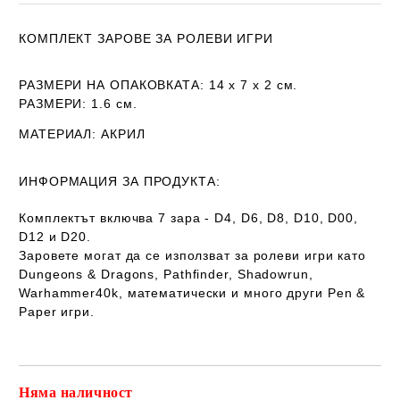
КОМПЛЕКТ ЗАРОВЕ ЗА РОЛЕВИ ИГРИ
РАЗМЕРИ НА ОПАКОВКАТА
: 14 х 7 х 2 см.
РАЗМЕРИ:
1.6 см.
МАТЕРИАЛ
: АКРИЛ
ИНФОРМАЦИЯ ЗА ПРОДУКТА:
Комплектът включва 7 зара - D4, D6, D8, D10, D00,
D12 и D20.
Заровете могат да се използват за ролеви игри като
Dungeons & Dragons, Pathfinder, Shadowrun,
Warhammer40k, математически и много други Pen &
Paper игри.
Няма наличност
Добави в желани