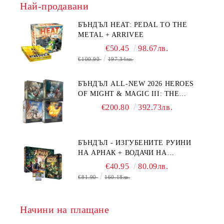
Най-продавани
БЪНДЪЛ HEAT: PEDAL TO THE
METAL + ARRIVEE
€50.45
98.67лв.
€100.90
197.34лв.
БЪНДЪЛ ALL-NEW 2026 HEROES
OF MIGHT & MAGIC III: THE
BOARD GAME EXPANSIONS -
€200.80
392.73лв.
CONFLUX + STRONGHOLD + COVE
+ NAVAL BATTLES
БЪНДЪЛ - ИЗГУБЕНИТЕ РУИНИ
НА АРНАК + ВОДАЧИ НА
ЕКСПЕДИЦИИ + ПРОМО КАРТИ
€40.95
80.09лв.
БЕЗПЛАТНО
€81.90
160.18лв.
Начини на плащане