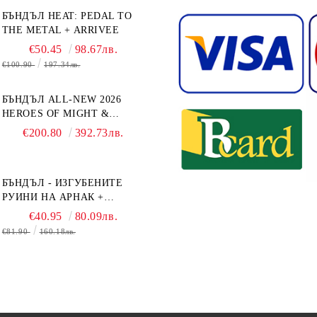
БЪНДЪЛ HEAT: PEDAL TO
THE METAL + ARRIVEE
€50.45
98.67лв.
€100.90
197.34лв.
БЪНДЪЛ ALL-NEW 2026
HEROES OF MIGHT &
MAGIC III: THE BOARD
€200.80
392.73лв.
GAME EXPANSIONS -
CONFLUX + STRONGHOLD
+ COVE + NAVAL BATTLES
БЪНДЪЛ - ИЗГУБЕНИТЕ
РУИНИ НА АРНАК +
ВОДАЧИ НА ЕКСПЕДИЦИИ
€40.95
80.09лв.
+ ПРОМО КАРТИ
€81.90
160.18лв.
БЕЗПЛАТНО