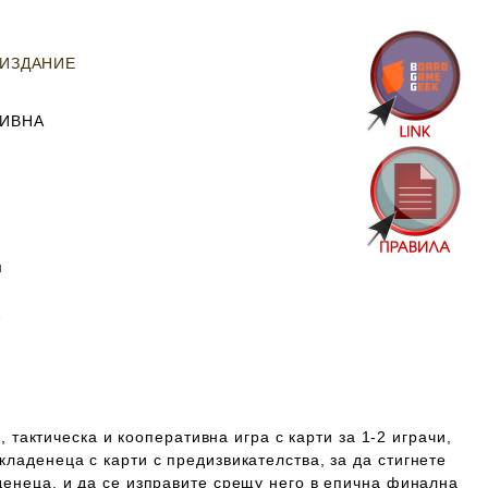
 ИЗДАНИЕ
ТИВНА
м
А
b, тактическа и кооперативна игра с карти за 1-2 играчи,
кладенеца с карти с предизвикателства, за да стигнете
денеца, и да се изправите срещу него в епична финална