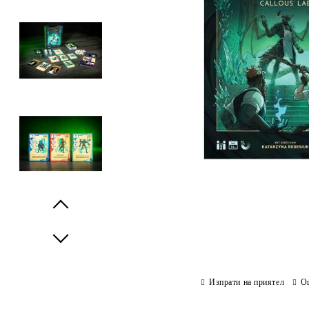
Prev
Next
Изпрати на приятел
О