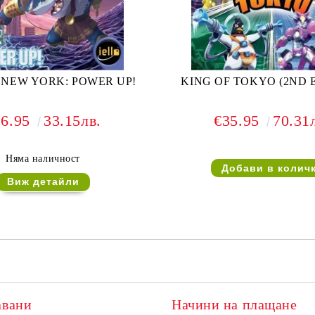
 NEW YORK: POWER UP!
KING OF TOKYO (2ND 
16.95
33.15лв.
€35.95
70.31
Няма наличност
Виж детайли
авани
Начини на плащане