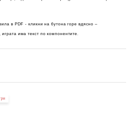
вила в PDF - кликни на бутона горе вдясно –
, играта
има
текст по компонентите.
Добави в желани
гри