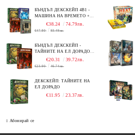
БЪНДЪЛ ДЕКСКЕЙП 4В1 -
МАШИНА НА ВРЕМЕТО +
БЯГСТВО ОТ АЛКАТРАЗ +
€38.24
74.79лв.
ТАЙНИТЕ НА ЕЛ ДОРАДО +
€47.80
93.49лв.
ОЧИТЕ НА ДРАКОНА
БЪНДЪЛ ДЕКСКЕЙП -
ТАЙНИТЕ НА ЕЛ ДОРАДО +
ОЧИТЕ НА ДРАКОНА
€20.31
39.72лв.
€23.90
46.74лв.
ДЕКСКЕЙП: ТАЙНИТЕ НА
ЕЛ ДОРАДО
€11.95
23.37лв.
Абонирай се