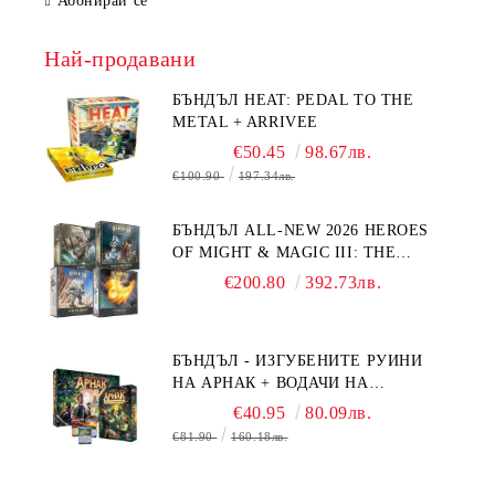
Абонирай се
Най-продавани
БЪНДЪЛ HEAT: PEDAL TO THE
METAL + ARRIVEE
€50.45
98.67лв.
€100.90
197.34лв.
БЪНДЪЛ ALL-NEW 2026 HEROES
OF MIGHT & MAGIC III: THE
BOARD GAME EXPANSIONS -
€200.80
392.73лв.
CONFLUX + STRONGHOLD + COVE
+ NAVAL BATTLES
БЪНДЪЛ - ИЗГУБЕНИТЕ РУИНИ
НА АРНАК + ВОДАЧИ НА
ЕКСПЕДИЦИИ + ПРОМО КАРТИ
€40.95
80.09лв.
БЕЗПЛАТНО
€81.90
160.18лв.