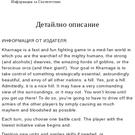
Информация за Съответствие
Детайлно описание
ИНФОРМАЦИЯ ОТ ИЗДАТЕЛЯ:
Kharnage
is a fast and fun fighting game in a med-fan world in
which you are the warchief of the mighty humans, the strong
(and alcoholic) dwarves, the amazing horde of goblins, or the
ferocious orcs (and their giant!). Your goal in
Kharnage
is to
take control of something strategically essential, astoundingly
beautiful, and envy of all other nations: a hill. Yes, just a hill.
Admittedly, it is a nice hill. It may have a very commanding
view of the surroundings, or it may not. You won't know until
you get up there! To do so, you're going to have to drive off the
armies of the other players by simply causing as much
mayhem and bloodshed as possible.
Each turn, you choose one battle card. The player with the
lowest initiative value begins and:
Deploys new units and applies skills if needed, or