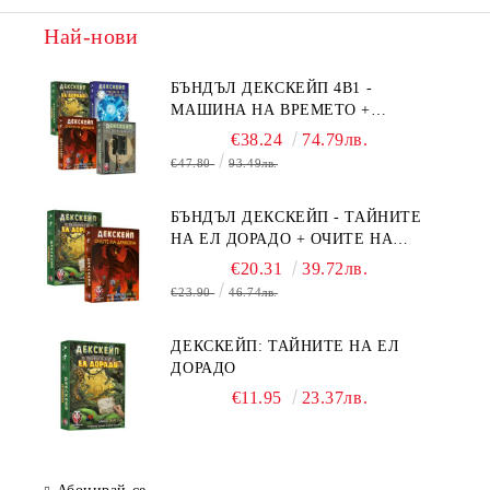
Най-нови
БЪНДЪЛ ДЕКСКЕЙП 4В1 -
МАШИНА НА ВРЕМЕТО +
БЯГСТВО ОТ АЛКАТРАЗ +
€38.24
74.79лв.
ТАЙНИТЕ НА ЕЛ ДОРАДО +
€47.80
93.49лв.
ОЧИТЕ НА ДРАКОНА
БЪНДЪЛ ДЕКСКЕЙП - ТАЙНИТЕ
НА ЕЛ ДОРАДО + ОЧИТЕ НА
ДРАКОНА
€20.31
39.72лв.
€23.90
46.74лв.
ДЕКСКЕЙП: ТАЙНИТЕ НА ЕЛ
ДОРАДО
€11.95
23.37лв.