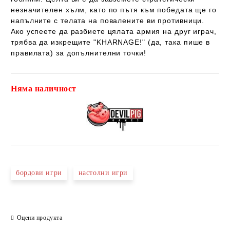
незначителен хълм, като по пътя към победата ще го
напълните с телата на повалените ви противници.
Ако успеете да разбиете цялата армия на друг играч,
трябва да изкрещите "KHARNAGE!" (да, така пише в
правилата) за допълнителни точки!
Няма наличност
Добави в желани
бордови игри
настолни игри
Оцени продукта