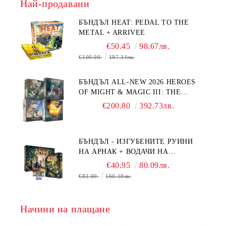
Най-продавани
БЪНДЪЛ HEAT: PEDAL TO THE
METAL + ARRIVEE
€50.45
98.67лв.
€100.90
197.34лв.
БЪНДЪЛ ALL-NEW 2026 HEROES
OF MIGHT & MAGIC III: THE
BOARD GAME EXPANSIONS -
€200.80
392.73лв.
CONFLUX + STRONGHOLD + COVE
+ NAVAL BATTLES
БЪНДЪЛ - ИЗГУБЕНИТЕ РУИНИ
НА АРНАК + ВОДАЧИ НА
ЕКСПЕДИЦИИ + ПРОМО КАРТИ
€40.95
80.09лв.
БЕЗПЛАТНО
€81.90
160.18лв.
Начини на плащане