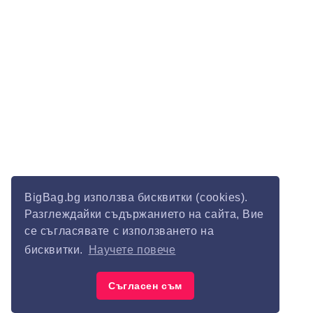
BigBag.bg използва бисквитки (cookies).
Разглеждайки съдържанието на сайта, Вие
се съгласявате с използването на
бисквитки.
Научете повече
Съгласен съм