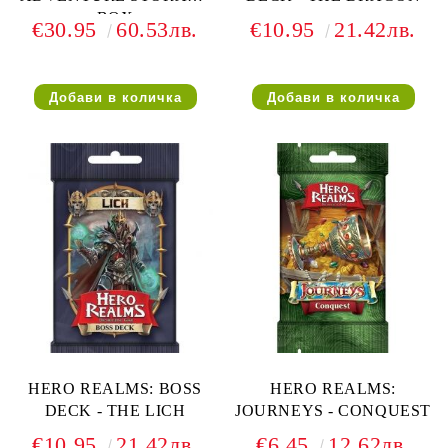
BOX
€30.95
60.53лв.
€10.95
21.42лв.
HERO REALMS: BOSS
HERO REALMS:
DECK - THE LICH
JOURNEYS - CONQUEST
€10.95
21.42лв.
€6.45
12.62лв.