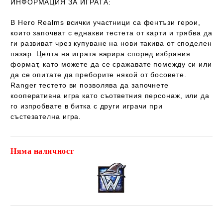
ИНФОРМАЦИЯ ЗА ИГРАТА:
В Hero Realms всички участници са фентъзи герои,
които започват с еднакви тестета от карти и трябва да
ги развиват чрез купуване на нови такива от споделен
пазар. Целта на играта варира според избрания
формат, като можете да се сражавате помежду си или
да се опитате да преборите някой от босовете.
Ranger тестето ви позволява да започнете
кооперативна игра като съответния персонаж, или да
го изпробвате в битка с други играчи при
състезателна игра.
Няма наличност
Добави в желани