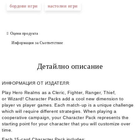
бордови игри
настолни игри
Оцени продукта
Информация за Съответствие
Детайлно описание
ИНФОРМАЦИЯ ОТ ИЗДАТЕЛЯ:
Play Hero Realms as a
Cleric
,
Fighter
,
Ranger
,
Thief
,
or
Wizard
! Character Packs add a cool new dimension to
player vs player games. Each match-up is a unique challenge
which will require different strategies. When playing a
cooperative campaign, your Character Pack represents the
starting point for your character that you will customize over
time.
Each 15-card
Character Pack
includes: