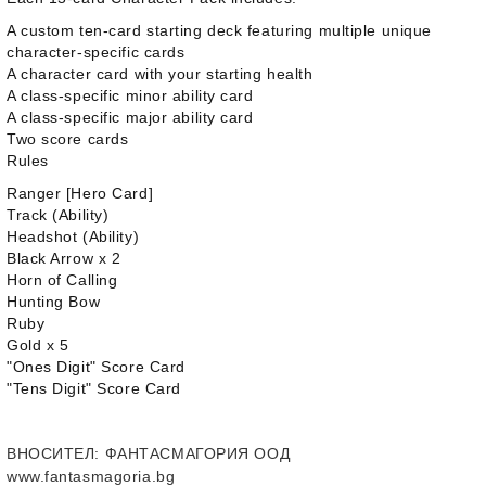
A custom ten-card starting deck featuring multiple unique
character-specific cards
A character card with your starting health
A class-specific minor ability card
A class-specific major ability card
Two score cards
Rules
Ranger [Hero Card]
Track (Ability)
Headshot (Ability)
Black Arrow x 2
Horn of Calling
Hunting Bow
Ruby
Gold x 5
"Ones Digit" Score Card
"Tens Digit" Score Card
ВНОСИТЕЛ
: ФАНТАСМАГОРИЯ ООД
www.fantasmagoria.bg