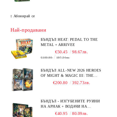
Абонирай се
Най-продавани
БЪНДЪЛ HEAT: PEDAL TO THE
METAL + ARRIVEE
€50.45
98.67лв.
€100.90
197.34лв.
БЪНДЪЛ ALL-NEW 2026 HEROES
OF MIGHT & MAGIC III: THE
BOARD GAME EXPANSIONS -
€200.80
392.73лв.
CONFLUX + STRONGHOLD + COVE
+ NAVAL BATTLES
БЪНДЪЛ - ИЗГУБЕНИТЕ РУИНИ
НА АРНАК + ВОДАЧИ НА
ЕКСПЕДИЦИИ + ПРОМО КАРТИ
€40.95
80.09лв.
БЕЗПЛАТНО