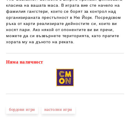
класика на вашата маса. В играта вие сте начело на
фамилия гангстери, които се борят за контрол над
организираната престъпност в Ню Йорк. Посредсвом
ръка от карти реализирате дейностите си, които ви
носят пари. Ако някой от опонентите ви ви пречи,
можете да си възвърнете територията, като пратите
хората му на дъното на реката.
Няма наличност
Добави в желани
бордови игри
настолни игри