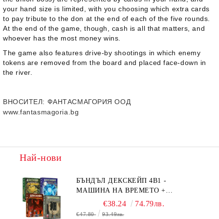
your hand size is limited, with you choosing which extra cards
to pay tribute to the don at the end of each of the five rounds.
At the end of the game, though, cash is all that matters, and
whoever has the most money wins.
The game also features drive-by shootings in which enemy
tokens are removed from the board and placed face-down in
the river.
ВНОСИТЕЛ
: ФАНТАСМАГОРИЯ ООД
www.fantasmagoria.bg
Най-нови
БЪНДЪЛ ДЕКСКЕЙП 4В1 -
МАШИНА НА ВРЕМЕТО +
БЯГСТВО ОТ АЛКАТРАЗ +
€38.24
74.79лв.
ТАЙНИТЕ НА ЕЛ ДОРАДО +
€47.80
93.49лв.