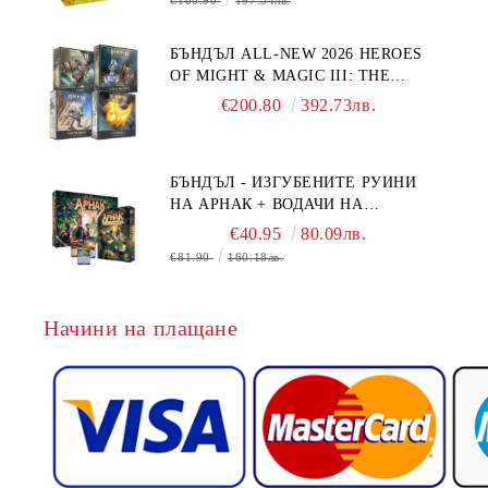
€100.90
197.34лв.
БЪНДЪЛ ALL-NEW 2026 HEROES
OF MIGHT & MAGIC III: THE
BOARD GAME EXPANSIONS -
€200.80
392.73лв.
CONFLUX + STRONGHOLD + COVE
+ NAVAL BATTLES
БЪНДЪЛ - ИЗГУБЕНИТЕ РУИНИ
НА АРНАК + ВОДАЧИ НА
ЕКСПЕДИЦИИ + ПРОМО КАРТИ
€40.95
80.09лв.
БЕЗПЛАТНО
€81.90
160.18лв.
Начини на плащане