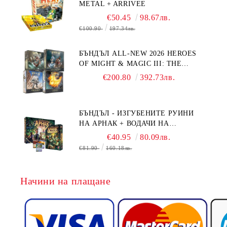
METAL + ARRIVEE
€50.45
98.67лв.
€100.90
197.34лв.
БЪНДЪЛ ALL-NEW 2026 HEROES
OF MIGHT & MAGIC III: THE
BOARD GAME EXPANSIONS -
€200.80
392.73лв.
CONFLUX + STRONGHOLD + COVE
+ NAVAL BATTLES
БЪНДЪЛ - ИЗГУБЕНИТЕ РУИНИ
НА АРНАК + ВОДАЧИ НА
ЕКСПЕДИЦИИ + ПРОМО КАРТИ
€40.95
80.09лв.
БЕЗПЛАТНО
€81.90
160.18лв.
Начини на плащане