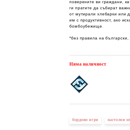
поверените ви граждани, ка
ги пратите да събират важн
от мутирали хлебарки или д
им с продуктивност, ако ис
бомбоубежище
.
*
без правила на български
Няма наличност
бордови игри
настолни и