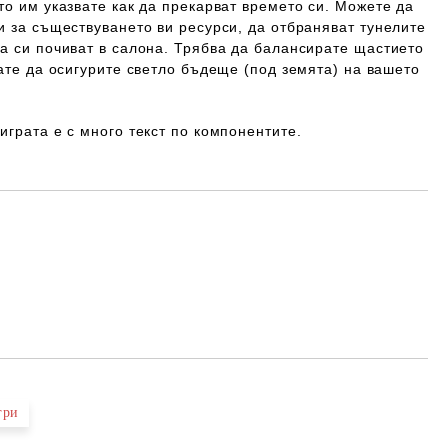
то им указвате как да прекарват времето си. Можете да
и за съществуването ви ресурси, да отбраняват тунелите
а си почиват в салона. Трябва да балансирате щастието
кате да осигурите светло бъдеще (под земята) на вашето
,
играта е с много текст по компонентите.
Добави в желани
гри