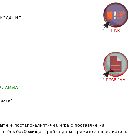
 ИЗДАНИЕ
АВИСИМА
ията*
 Game е постапокалиптична игра с поставяне на
ате бомбоубежище. Трябва да се грижите за щастието на