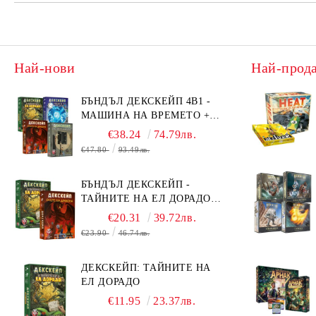
Най-нови
Най-прод
БЪНДЪЛ ДЕКСКЕЙП 4В1 -
МАШИНА НА ВРЕМЕТО +
БЯГСТВО ОТ АЛКАТРАЗ +
€38.24
74.79лв.
ТАЙНИТЕ НА ЕЛ ДОРАДО +
€47.80
93.49лв.
ОЧИТЕ НА ДРАКОНА
БЪНДЪЛ ДЕКСКЕЙП -
ТАЙНИТЕ НА ЕЛ ДОРАДО +
ОЧИТЕ НА ДРАКОНА
€20.31
39.72лв.
€23.90
46.74лв.
ДЕКСКЕЙП: ТАЙНИТЕ НА
ЕЛ ДОРАДО
€11.95
23.37лв.