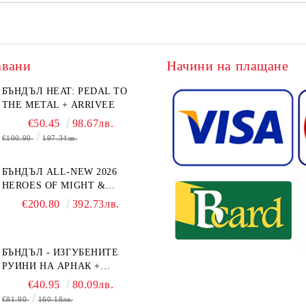
авани
Начини на плащане
БЪНДЪЛ HEAT: PEDAL TO
THE METAL + ARRIVEE
€50.45
98.67лв.
€100.90
197.34лв.
БЪНДЪЛ ALL-NEW 2026
HEROES OF MIGHT &
MAGIC III: THE BOARD
€200.80
392.73лв.
GAME EXPANSIONS -
CONFLUX + STRONGHOLD
+ COVE + NAVAL BATTLES
БЪНДЪЛ - ИЗГУБЕНИТЕ
РУИНИ НА АРНАК +
ВОДАЧИ НА ЕКСПЕДИЦИИ
€40.95
80.09лв.
+ ПРОМО КАРТИ
€81.90
160.18лв.