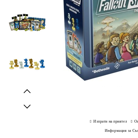
Prev
Next
Изпрати на приятел
О
Информация за Съо