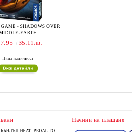
E GAME - SHADOWS OVER
MIDDLE-EARTH
17.95
35.11лв.
Няма наличност
Виж детайли
авани
Начини на плащане
БЪНДЪЛ HEAT: PEDAL TO