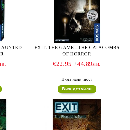
 HAUNTED
EXIT: THE GAME - THE CATACOMBS
ER
OF HORROR
лв.
€22.95
44.89лв.
Няма наличност
Виж детайли