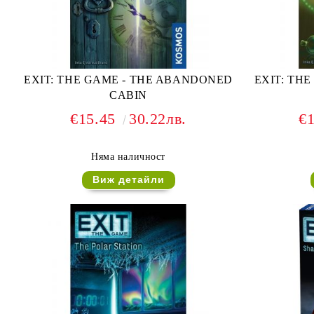
EXIT: THE GAME - THE ABANDONED
EXIT: THE
CABIN
€15.45
30.22лв.
€
Няма наличност
Виж детайли