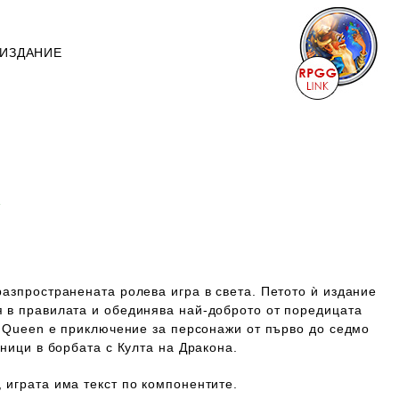
 ИЗДАНИЕ
А
азпространената ролева игра в света. Петото ѝ издание
 в правилата и обединява най-доброто от поредицата
n Queen e приключение за персонажи от първо до седмо
тници в борбата с Култа на Дракона.
, играта
има
текст по компонентите.