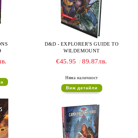
D&D - EXPLORER'S GUIDE TO
D
WILDEMOUNT
лв.
€45.95
89.87лв.
Няма наличност
Виж детайли