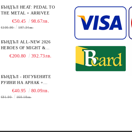
БЪНДЪЛ HEAT: PEDAL TO
THE METAL + ARRIVEE
€50.45
98.67лв.
€100.90
197.34лв.
БЪНДЪЛ ALL-NEW 2026
HEROES OF MIGHT &
MAGIC III: THE BOARD
€200.80
392.73лв.
GAME EXPANSIONS -
CONFLUX + STRONGHOLD
+ COVE + NAVAL BATTLES
БЪНДЪЛ - ИЗГУБЕНИТЕ
РУИНИ НА АРНАК +
ВОДАЧИ НА ЕКСПЕДИЦИИ
€40.95
80.09лв.
+ ПРОМО КАРТИ
€81.90
160.18лв.
БЕЗПЛАТНО