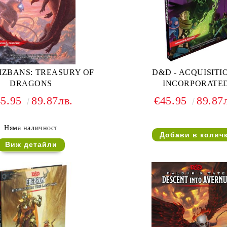
FIZBANS: TREASURY OF
D&D - ACQUISITIONS
DRAGONS
INCORPORATE
45.95
89.87лв.
€45.95
89.87
Няма наличност
Виж детайли