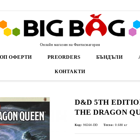
Онлайн магазин на Фантасмагория
ОП ОФЕРТИ
PREORDERS
БЪНДЪЛИ
КОНТАКТИ
D&D 5TH EDITIO
THE DRAGON Q
Код:
96564-DD
Тегло:
0.680
кг