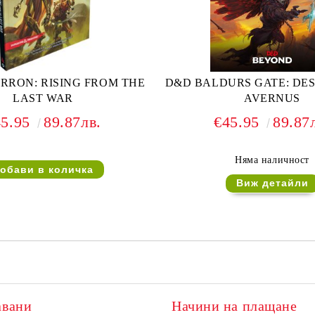
ERRON: RISING FROM THE
D&D BALDURS GATE: DES
LAST WAR
AVERNUS
45.95
89.87лв.
€45.95
89.87
Няма наличност
Виж детайли
авани
Начини на плащане