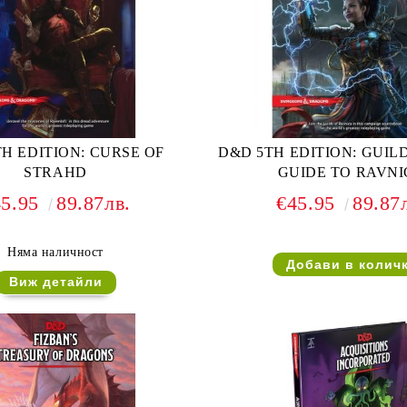
H EDITION: CURSE OF
D&D 5TH EDITION: GUIL
STRAHD
GUIDE TO RAVN
45.95
89.87лв.
€45.95
89.87
Няма наличност
Виж детайли