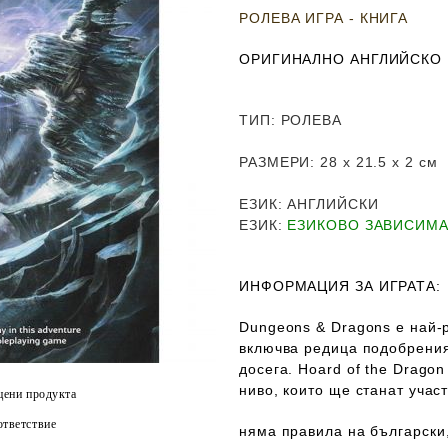
РОЛЕВА ИГРА - КНИГА
ОРИГИНАЛНО АНГЛИЙСКО
ТИП
: РОЛЕВА
РАЗМЕРИ
: 28
х 21.5 х 2 см
ЕЗИК
: АНГЛИЙСКИ
ЕЗИК
:
ЕЗИКОВО ЗАВИСИМ
ИНФОРМАЦИЯ ЗА ИГРАТА:
Dungeons & Dragons e най-р
включва редица подобрения
досега. Hoard of the Drago
ниво, които ще станат учас
цени продукта
тветствие
няма правила на български