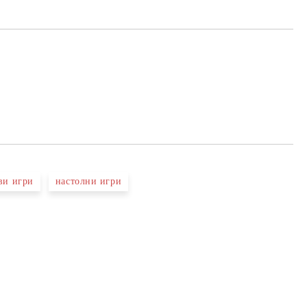
Добави в желани
ви игри
настолни игри