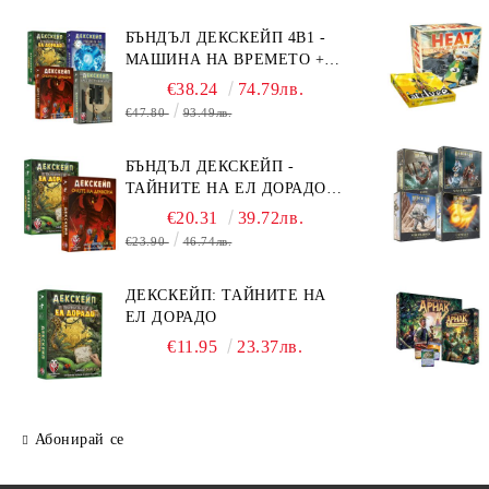
БЪНДЪЛ ДЕКСКЕЙП 4В1 -
МАШИНА НА ВРЕМЕТО +
БЯГСТВО ОТ АЛКАТРАЗ +
€38.24
74.79лв.
ТАЙНИТЕ НА ЕЛ ДОРАДО +
€47.80
93.49лв.
ОЧИТЕ НА ДРАКОНА
БЪНДЪЛ ДЕКСКЕЙП -
ТАЙНИТЕ НА ЕЛ ДОРАДО +
ОЧИТЕ НА ДРАКОНА
€20.31
39.72лв.
€23.90
46.74лв.
ДЕКСКЕЙП: ТАЙНИТЕ НА
ЕЛ ДОРАДО
€11.95
23.37лв.
Абонирай се