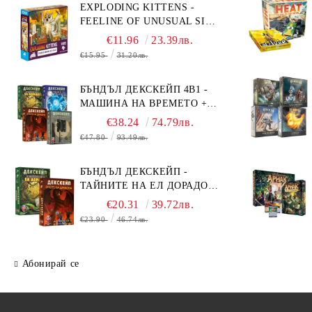
EXPLODING KITTENS -
FEELINE OF UNUSUAL SIZE
- ПЪЗЕЛ - 1000 ЧАСТИ -
€11.96
23.39лв.
ПРЕОЦЕНЕН - СРЕДНА
€15.95
31.20лв.
ПОВРЕДА НА КУТИЯТА
БЪНДЪЛ ДЕКСКЕЙП 4В1 -
МАШИНА НА ВРЕМЕТО +
БЯГСТВО ОТ АЛКАТРАЗ +
€38.24
74.79лв.
ТАЙНИТЕ НА ЕЛ ДОРАДО +
€47.80
93.49лв.
ОЧИТЕ НА ДРАКОНА
БЪНДЪЛ ДЕКСКЕЙП -
ТАЙНИТЕ НА ЕЛ ДОРАДО +
ОЧИТЕ НА ДРАКОНА
€20.31
39.72лв.
€23.90
46.74лв.
Абонирай се