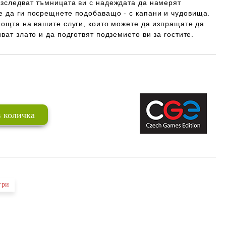
изследват тъмницата ви с надеждата да намерят
е да ги посрещнете подобаващо - с капани и чудовища.
мощта на вашите слуги, които можете да изпращате да
ват злато и да подготвят подземието ви за гостите.
Добави в желани
гри