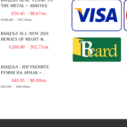
БЪНДЪЛ HEAT: PEDAL TO
THE METAL + ARRIVEE
€50.45
98.67лв.
€100.90
197.34лв.
БЪНДЪЛ ALL-NEW 2026
HEROES OF MIGHT &
MAGIC III: THE BOARD
€200.80
392.73лв.
GAME EXPANSIONS -
CONFLUX + STRONGHOLD
+ COVE + NAVAL BATTLES
БЪНДЪЛ - ИЗГУБЕНИТЕ
РУИНИ НА АРНАК +
ВОДАЧИ НА ЕКСПЕДИЦИИ
€40.95
80.09лв.
+ ПРОМО КАРТИ
€81.90
160.18лв.
БЕЗПЛАТНО