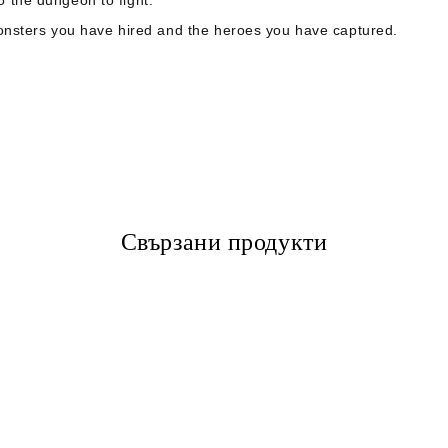
to the dungeon to fight.
onsters you have hired and the heroes you have captured.
Свързани продукти