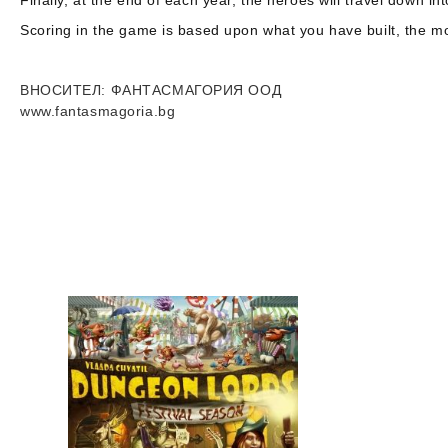
Finally, at the end of each year, the heroes will travel down in
Scoring in the game is based upon what you have built, the m
ВНОСИТЕЛ
: ФАНТАСМАГОРИЯ ООД
www.fantasmagoria.bg