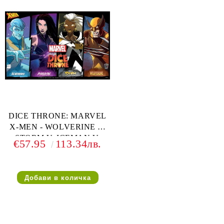
DICE THRONE: MARVEL
X-MEN - WOLVERINE V.
STORM V. ICEMAN V.
€57.95
113.34лв.
PSYLOCK