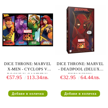
DICE THRONE: MARVEL
DICE THRONE: MARVEL
X-MEN - CYCLOPS V.
- DEADPOOL (DELUXE
ROGUE V. GAMBIT V.
EXPANSION)
€57.95
113.34лв.
€32.95
64.44лв.
JEAN GRAY