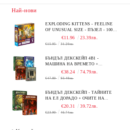
Най-нови
EXPLODING KITTENS - FEELINE
OF UNUSUAL SIZE - ПЪЗЕЛ - 1000
ЧАСТИ - ПРЕОЦЕНЕН - СРЕДНА
€11.96
23.39лв.
ПОВРЕДА НА КУТИЯТА
€15.95
31.20лв.
БЪНДЪЛ ДЕКСКЕЙП 4В1 -
МАШИНА НА ВРЕМЕТО +
БЯГСТВО ОТ АЛКАТРАЗ +
€38.24
74.79лв.
ТАЙНИТЕ НА ЕЛ ДОРАДО +
€47.80
93.49лв.
ОЧИТЕ НА ДРАКОНА
БЪНДЪЛ ДЕКСКЕЙП - ТАЙНИТЕ
НА ЕЛ ДОРАДО + ОЧИТЕ НА
ДРАКОНА
€20.31
39.72лв.
€23.90
46.74лв.