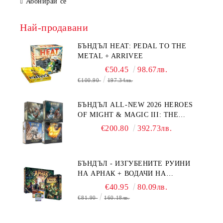
Абонирай се
Най-продавани
БЪНДЪЛ HEAT: PEDAL TO THE
METAL + ARRIVEE
€50.45
98.67лв.
€100.90
197.34лв.
БЪНДЪЛ ALL-NEW 2026 HEROES
OF MIGHT & MAGIC III: THE
BOARD GAME EXPANSIONS -
€200.80
392.73лв.
CONFLUX + STRONGHOLD + COVE
+ NAVAL BATTLES
БЪНДЪЛ - ИЗГУБЕНИТЕ РУИНИ
НА АРНАК + ВОДАЧИ НА
ЕКСПЕДИЦИИ + ПРОМО КАРТИ
€40.95
80.09лв.
БЕЗПЛАТНО
€81.90
160.18лв.