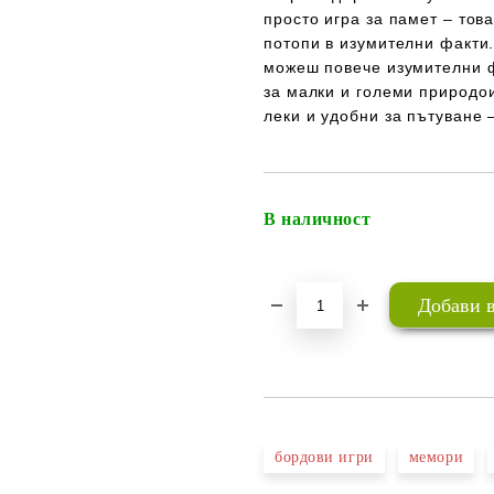
просто игра за памет – тов
потопи в изумителни факти
можеш повече изумителни ф
за малки
и големи природои
леки и удобни за пътуване 
В наличност
бордови игри
мемори