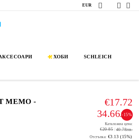
EUR
АКСЕСОАРИ
ХОБИ
SCHLEICH
€17.72
Т МЕМО -
34.66лв.
-15%
Каталожна цена:
€20.85
40.78лв.
€3.13 (15%)
Отстъпка: