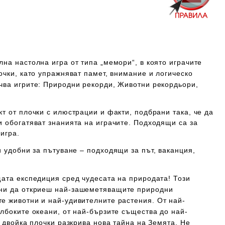
на настолна игра от типа „мемори“, в която играчите
очки, като упражняват памет, внимание и логическо
чва игрите: Природни рекорди, Животни рекордьори,
т от плочки с илюстрации и факти, подбрани така, че да
 обогатяват знанията на играчите. Подходящи са за
игра.
и удобни за пътуване
– подходящи за път, ваканция,
щата експедиция сред чудесата на природата! Този
ани да откриеш
най-зашеметяващите природни
е животни и най-удивителните растения
. От най-
лбоките океани, от най-бързите същества до най-
а двойка плочки разкрива нова тайна на Земята. Не