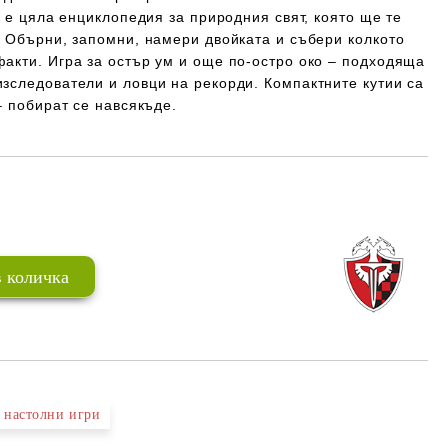
а е цяла енциклопедия за природния свят, която ще те
. Обърни, запомни, намери двойката и събери колкото
акти. Игра за остър ум и още по-остро око –
подходяща
зследователи и ловци на рекорди. Компактните кутии са
– побират се навсякъде.
Добави в желани
настолни игри