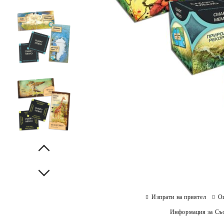
Prev
Next
Изпрати на приятел
О
Информация за Съо