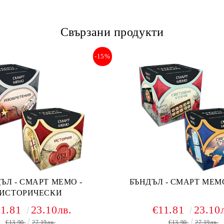
Свързани продукти
-15%
ЪЛ - СМАРТ МЕМО -
БЪНДЪЛ - СМАРТ МЕМО
ИСТОРИЧЕСКИ
11.81
23.10лв.
€11.81
23.10
€13.90
27.19лв.
€13.90
27.19лв.