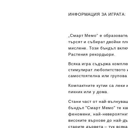
ИНФОРМАЦИЯ ЗА ИГРАТА:
„Смарт Мемо“ е образовател
търсят и събират двойки пл
мислене. Този бъндъл вклю
Растения рекордьори.
Всяка игра съдържа комплек
стимулират любопитството и
самостоятелна или групова 
Компактните кутии са леки 
пикник или у дома.
Стани част от най-вълнува
бъндъл "Смарт Мемо" те к
феномени, най-невероятнит
високите върхове до най-дъ
старите дървета – тук всяк