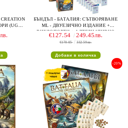
E CREATION
БЪНДЪЛ - БАТАЛИЯ: СЪТВОРЯВАНЕ
ОРИ (UG
ML - ДВУЕЗИЧНО ИЗДАНИЕ +
ВИХРОПОРТИ + АЛТЕРНАТИВНО
лв.
€127.54
249.45лв.
ТЕСТЕ + ПРОТЕКТОРИ (16 UG
€170.05
332.59лв.
SUPREME)
-20%