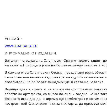
УЕБСАЙТ:
WWW.BATTALIA.EU
ИНФОРМАЦИЯ ОТ ИЗДАТЕЛЯ:
Баталия - страната на Слънчевия Оракул - всемогъщият др
на самата Природа и ръка на боговете между зверове и хор
В самата игра Слънчевият Оракул предоставя разнообразни
съпътства във вечната надпревара между обитателите на т
повелители ще се борят за надмощие в света на Баталия.
Водеща идея в играта е, че всички четири фракции могат 
собствени артефакти, са много по-силни заедно. Също така
базовата игра два до четирима ще комбинират и оптимират 
построят най-благоприятната за тях карта, да призоват мо