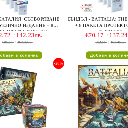
 БАТАЛИЯ: СЪТВОРЯВАНЕ
БЪНДЪЛ - BATTALIA: TH
ВУЕЗИЧНО ИЗДАНИЕ + 8
+ 8 ПАКЕТА ПРОТЕКТ
ТА ПРОТЕКТОРИ (UG
SUPREME)
2.72
142.23лв.
€70.17
137.24
SUPREME)
€85.55
167.32лв.
€82.55
161.45лв.
-20%