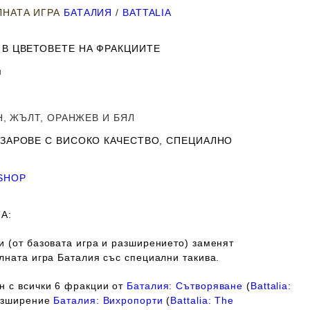
ЛНАТА ИГРА
БАТАЛИЯ
/
BATTALIA
А В ЦВЕТОВЕТЕ НА ФРАКЦИИТЕ
м
ЕН, ЖЪЛТ, ОРАНЖЕВ И БЯЛ
 ЗАРОВЕ С ВИСОКО КАЧЕСТВО, СПЕЦИАЛНО
SHOP
А:
и (от базовата игра и разширението) заменят
лната игра Баталия със специални такива.
н с всички 6 фракции от
Баталия: Сътворяване
(
Battalia:
разширение
Баталия: Вихропорти
(
Battalia: The