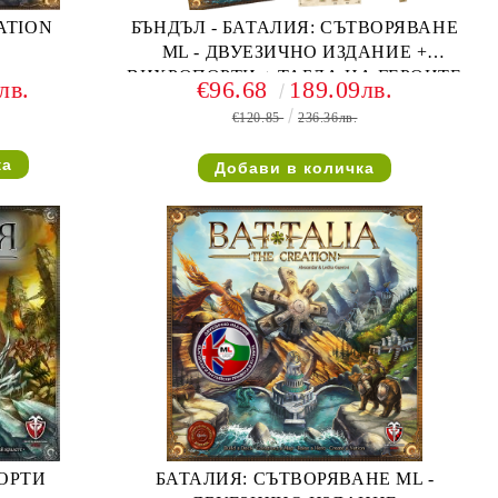
ATION
БЪНДЪЛ - БАТАЛИЯ: СЪТВОРЯВАНЕ
ML - ДВУЕЗИЧНО ИЗДАНИЕ +
ВИХРОПОРТИ + ТАБЛА НА ГЕРОИТЕ
лв.
€96.68
189.09лв.
6 ФРАКЦИИ - BG
€120.85
236.36лв.
ОРТИ
БАТАЛИЯ: СЪТВОРЯВАНЕ ML -