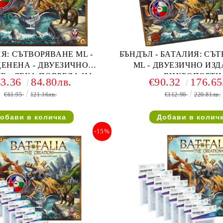
Я: СЪТВОРЯВАНЕ ML -
БЪНДЪЛ - БАТАЛИЯ: СЪ
ЕНЕНА - ДВУЕЗИЧНО
ML - ДВУЕЗИЧНО ИЗД
Е - ЛЕКА ПОВРЕДА НА
ВИХРОПОРТИ
43.36
84.80лв.
€90.32
176.65
КУТИЯТА
€61.95
121.16лв.
€112.90
220.81лв.
-15%