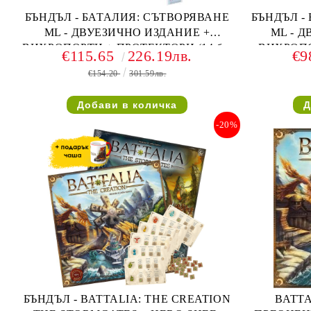
БЪНДЪЛ - БАТАЛИЯ: СЪТВОРЯВАНЕ
БЪНДЪЛ -
ML - ДВУЕЗИЧНО ИЗДАНИЕ +
ML - 
ВИХРОПОРТИ + ПРОТЕКТОРИ (14 бр.
ВИХРОП
€115.65
226.19лв.
€9
UG SUPREME)
€154.20
301.59лв.
-20%
БЪНДЪЛ - BATTALIA: THE CREATION
BATTA