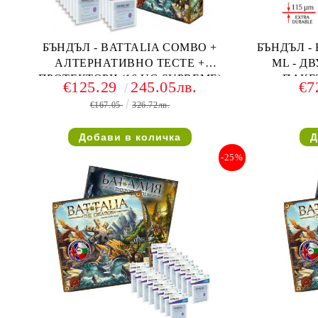
БЪНДЪЛ - BATTALIA COMBO +
БЪНДЪЛ -
АЛТЕРНАТИВНО ТЕСТЕ +
ML - Д
ПРОТЕКТОРИ (16 UG SUPREME)
ПАКЕ
€125.29
245.05лв.
€7
€167.05
326.72лв.
-25%