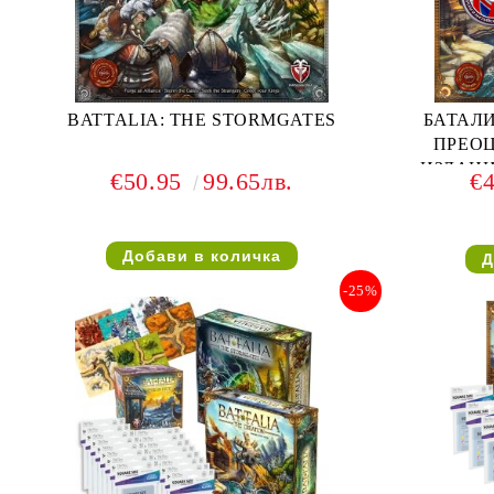
BATTALIA: THE STORMGATES
БАТАЛИ
ПРЕОЦ
ИЗДАНИ
€50.95
99.65лв.
€
-25%