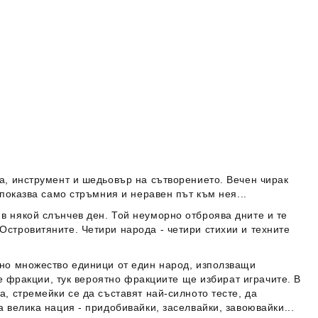
а, инструмент и шедьовър на сътворението. Вечен чирак
 показва само стръмния и неравен път към нея...
в някой слънчев ден. Той неуморно отброява дните и те
Островитяните. Четири народа - четири стихии и техните
 но множество единици от един народ, използващи
те фракции, тук вероятно фракциите ще избират играчите. В
, стремейки се да съставят най-силното тесте, да
 велика нация - придобивайки, заселвайки, завоювайки...