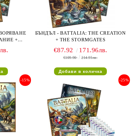
ТВОРЯВАНЕ
БЪНДЪЛ - BATTALIA: THE CREATION
АНИЕ +
+ THE STORMGATES
лв.
€87.92
171.96лв.
€109.90
214.95лв.
-15%
-25%