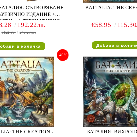
 БАТАЛИЯ: СЪТВОРЯВАНЕ
BATTALIA: THE CRE
ДВУЕЗИЧНО ИЗДАНИЕ +
ОРТИ + АЛТЕРНАТИВНО
8.28
192.22лв.
€58.95
115.30
ТЕСТЕ
€122.85
240.27лв.
-40%
LIA: THE CREATION -
БАТАЛИЯ: ВИХРОП