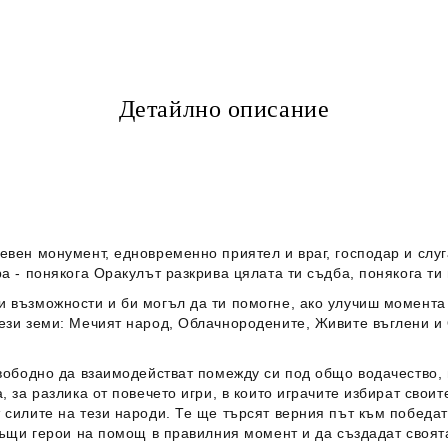
Детайлно описание
евен монумент, едновременно приятел и враг, господар и слуг
а - понякога Оракулът разкрива цялата ти съдба, понякога ти
 възможности и би могъл да ти помогне, ако улучиш момента 
ези земи: Мечият народ, Облачнородените, Живите въглени и 
свободно да взаимодействат помежду си под общо водачество,
, за разлика от повечето игри, в които играчите избират свои
силите на тези народи. Те ще търсят верния път към победата
гъщи герои на помощ в правилния момент и да създадат своята