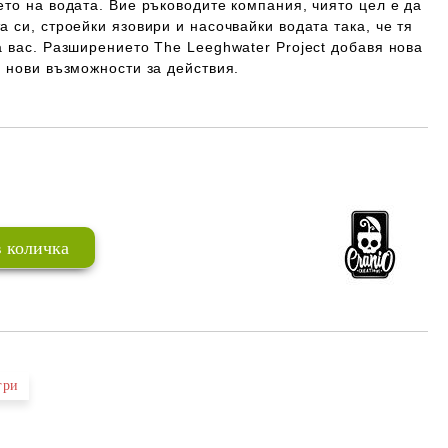
то на водата. Вие ръководите компания, чиято цел е да
 си, строейки язовири и насочвайки водата така, че тя
 вас. Разширението The Leeghwater Project добавя нова
и нови възможности за действия.
Добави в желани
гри