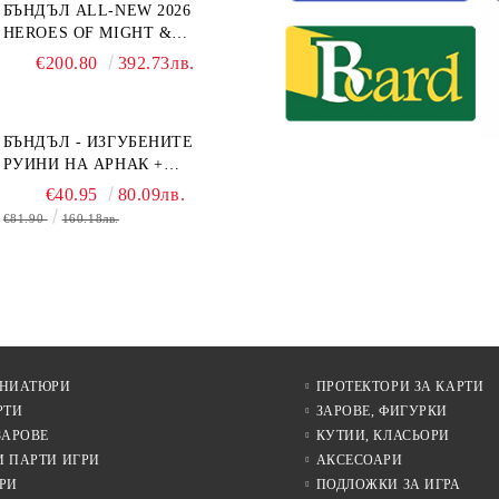
БЪНДЪЛ ALL-NEW 2026
HEROES OF MIGHT &
MAGIC III: THE BOARD
€200.80
392.73лв.
GAME EXPANSIONS -
CONFLUX + STRONGHOLD
+ COVE + NAVAL BATTLES
БЪНДЪЛ - ИЗГУБЕНИТЕ
РУИНИ НА АРНАК +
ВОДАЧИ НА ЕКСПЕДИЦИИ
€40.95
80.09лв.
+ ПРОМО КАРТИ
€81.90
160.18лв.
БЕЗПЛАТНО
ИНИАТЮРИ
ПРОТЕКТОРИ ЗА КАРТИ
РТИ
ЗАРОВЕ, ФИГУРКИ
ЗАРОВЕ
КУТИИ, КЛАСЬОРИ
И ПАРТИ ИГРИ
АКСЕСОАРИ
РИ
ПОДЛОЖКИ ЗА ИГРА