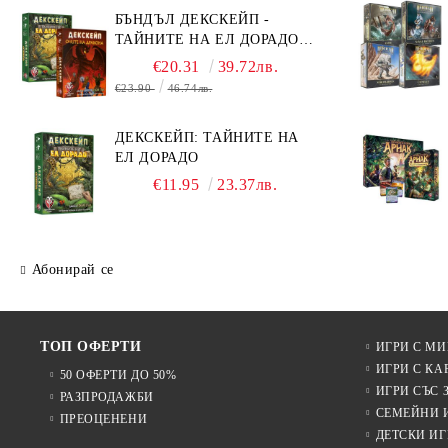
БЪНДЪЛ ДЕКСКЕЙП -
ТАЙНИТЕ НА ЕЛ ДОРАДО +
ОЧИТЕ НА ДРАКОНА
€20.31
39.72лв.
€23.90
46.74лв.
ДЕКСКЕЙП: ТАЙНИТЕ НА
ЕЛ ДОРАДО
€11.95
23.37лв.
Абонирай се
ТОП ОФЕРТИ
ИГРИ С М
ИГРИ С КА
50 ОФЕРТИ ДО 50%
ИГРИ СЪС 
РАЗПРОДАЖБИ
СЕМЕЙНИ 
ПРЕОЦЕНЕНИ
ДЕТСКИ ИГ