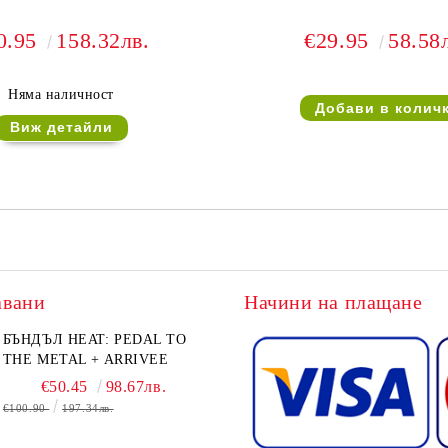
0.95
158.32лв.
€29.95
58.58
Няма наличност
Виж детайли
авани
Начини на плащане
БЪНДЪЛ HEAT: PEDAL TO
THE METAL + ARRIVEE
€50.45
98.67лв.
€100.90
197.34лв.