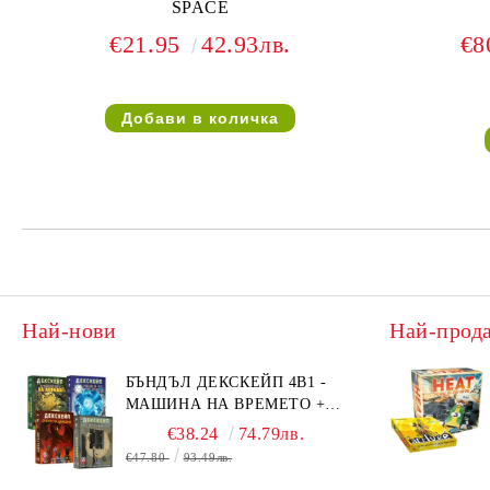
SPACE
€21.95
42.93лв.
€8
Най-нови
Най-прод
БЪНДЪЛ ДЕКСКЕЙП 4В1 -
МАШИНА НА ВРЕМЕТО +
БЯГСТВО ОТ АЛКАТРАЗ +
€38.24
74.79лв.
ТАЙНИТЕ НА ЕЛ ДОРАДО +
€47.80
93.49лв.
ОЧИТЕ НА ДРАКОНА