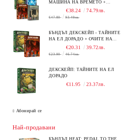
МАШИНА НА ВРЕМЕТО +
БЯГСТВО ОТ АЛКАТРАЗ +
€38.24
74.79лв.
ТАЙНИТЕ НА ЕЛ ДОРАДО +
€47.80
93.49лв.
ОЧИТЕ НА ДРАКОНА
БЪНДЪЛ ДЕКСКЕЙП - ТАЙНИТЕ
НА ЕЛ ДОРАДО + ОЧИТЕ НА
ДРАКОНА
€20.31
39.72лв.
€23.90
46.74лв.
ДЕКСКЕЙП: ТАЙНИТЕ НА ЕЛ
ДОРАДО
€11.95
23.37лв.
Абонирай се
Най-продавани
БЪНДЪЛ HEAT: PEDAL TO THE