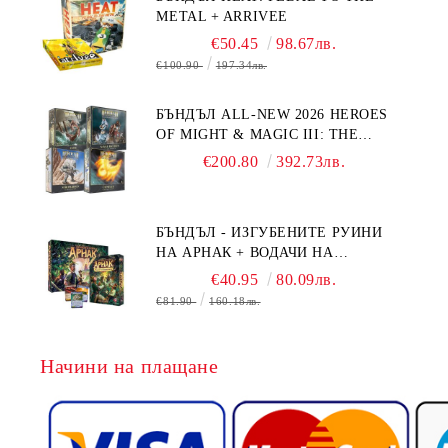
METAL + ARRIVEE
€50.45
98.67лв.
€100.90
197.34лв.
БЪНДЪЛ ALL-NEW 2026 HEROES
OF MIGHT & MAGIC III: THE
BOARD GAME EXPANSIONS -
€200.80
392.73лв.
CONFLUX + STRONGHOLD + COVE
+ NAVAL BATTLES
БЪНДЪЛ - ИЗГУБЕНИТЕ РУИНИ
НА АРНАК + ВОДАЧИ НА
ЕКСПЕДИЦИИ + ПРОМО КАРТИ
€40.95
80.09лв.
БЕЗПЛАТНО
€81.90
160.18лв.
Начини на плащане