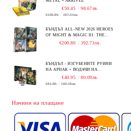
METAL + ARRIVEE
€50.45
98.67лв.
€100.90
197.34лв.
БЪНДЪЛ ALL-NEW 2026 HEROES
OF MIGHT & MAGIC III: THE
BOARD GAME EXPANSIONS -
€200.80
392.73лв.
CONFLUX + STRONGHOLD + COVE
+ NAVAL BATTLES
БЪНДЪЛ - ИЗГУБЕНИТЕ РУИНИ
НА АРНАК + ВОДАЧИ НА
ЕКСПЕДИЦИИ + ПРОМО КАРТИ
€40.95
80.09лв.
БЕЗПЛАТНО
€81.90
160.18лв.
Начини на плащане