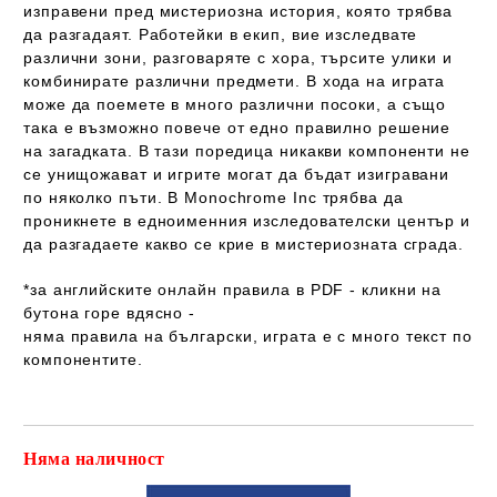
изправени пред мистериозна история, която трябва
да разгадаят. Работейки в екип, вие изследвате
различни зони, разговаряте с хора, търсите улики и
комбинирате различни предмети. В хода на играта
може да поемете в много различни посоки, а също
така е възможно повече от едно правилно решение
на загадката. В тази поредица никакви компоненти не
се унищожават и игрите могат да бъдат изигравани
по няколко пъти. В Monochrome Inc трябва да
проникнете в едноименния изследователски център и
да разгадаете какво се крие в мистериозната сграда.
*за английските онлайн правила в PDF - кликни на
бутона горе вдясно -
няма правила на български
, играта е с
много текст
по
компонентите.
Няма наличност
Добави в желани