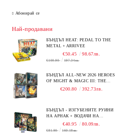
Абонирай се
Най-продавани
БЪНДЪЛ HEAT: PEDAL TO THE
METAL + ARRIVEE
€50.45
98.67лв.
€100.90
197.34лв.
БЪНДЪЛ ALL-NEW 2026 HEROES
OF MIGHT & MAGIC III: THE
BOARD GAME EXPANSIONS -
€200.80
392.73лв.
CONFLUX + STRONGHOLD + COVE
+ NAVAL BATTLES
БЪНДЪЛ - ИЗГУБЕНИТЕ РУИНИ
НА АРНАК + ВОДАЧИ НА
ЕКСПЕДИЦИИ + ПРОМО КАРТИ
€40.95
80.09лв.
БЕЗПЛАТНО
€81.90
160.18лв.