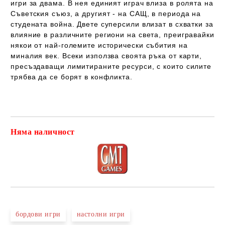
игри за двама. В нея единият играч влиза в ролята на
Съветския съюз, а другият - на САЩ, в периода на
студената война. Двете суперсили влизат в схватки за
влияние в различните региони на света, преигравайки
някои от най-големите исторически събития на
миналия век. Всеки използва своята ръка от карти,
пресъздаващи лимитираните ресурси, с които силите
трябва да се борят в конфликта.
Няма наличност
Добави в желани
бордови игри
настолни игри