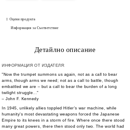
Оцени продукта
Информация за Съответствие
Детайлно описание
ИНФОРМАЦИЯ ОТ ИЗДАТЕЛЯ:
"Now the trumpet summons us again, not as a call to bear
arms, though arms we need; not as a call to battle, though
embattled we are – but a call to bear the burden of a long
twilight struggle..."
– John F. Kennedy
In 1945, unlikely allies toppled Hitler's war machine, while
humanity's most devastating weapons forced the Japanese
Empire to its knees in a storm of fire. Where once there stood
many great powers, there then stood only two. The world had