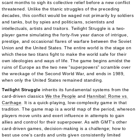
scant months to sigh its collective relief before a new conflict
threatened. Unlike the titanic struggles of the preceding
decades, this conflict would be waged not primarily by soldiers
and tanks, but by spies and politicians, scientists and
intellectuals, artists and traitors. Twilight Struggle is a two-
player game simulating the forty-five year dance of intrigue,
prestige, and occasional flares of warfare between the Soviet
Union and the United States. The entire world is the stage on
which these two titans fight to make the world safe for their
own ideologies and ways of life. The game begins amidst the
ruins of Europe as the two new "superpowers" scramble over
the wreckage of the Second World War, and ends in 1989,
when only the United States remained standing.
Twilight Struggle
inherits its fundamental systems from the
card-driven classics
We the People
and
Hannibal: Rome vs.
Carthage
. It is a quick-playing, low-complexity game in that
tradition. The game map is a world map of the period, whereon
players move units and exert influence in attempts to gain
allies and control for their superpower. As with GMT's other
card-driven games, decision-making is a challenge; how to
best use one's cards and units given consistently limited