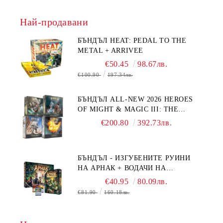
Най-продавани
БЪНДЪЛ HEAT: PEDAL TO THE
METAL + ARRIVEE
€50.45
98.67лв.
€100.90
197.34лв.
БЪНДЪЛ ALL-NEW 2026 HEROES
OF MIGHT & MAGIC III: THE
BOARD GAME EXPANSIONS -
€200.80
392.73лв.
CONFLUX + STRONGHOLD + COVE
+ NAVAL BATTLES
БЪНДЪЛ - ИЗГУБЕНИТЕ РУИНИ
НА АРНАК + ВОДАЧИ НА
ЕКСПЕДИЦИИ + ПРОМО КАРТИ
€40.95
80.09лв.
БЕЗПЛАТНО
€81.90
160.18лв.