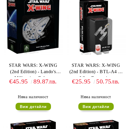
STAR WARS: X-WING
STAR WARS: X-WING
(2nd Edition) - Lando's
(2nd Edition) - BTL-A4 Y-
Millennium Falcon
Wing Expansion
€45.95
89.87лв.
€25.95
50.75лв.
Expansion
Няма наличност
Няма наличност
Виж детайли
Виж детайли