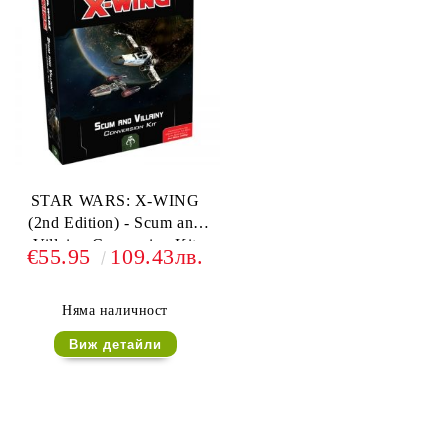
STAR WARS: X-WING
(2nd Edition) - Scum and
Villainy Conversion Kit
€55.95
109.43лв.
Няма наличност
Виж детайли