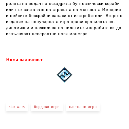
ролята на водач на ескадрила бунтовнически кораби
или пък заставате на страната на могъщата Империя
и нейните безкрайни запаси от изстребители. Второто
издание на популярната игра прави правилата по-
динамични и позволява на пилотите и корабите ви да
изпълняват невероятни нови маневри.
Няма наличност
Добави в желани
star wars
бордови игри
настолни игри