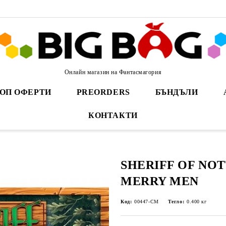
Онлайн магазин на Фантасмагория
ОП ОФЕРТИ
PREORDERS
БЪНДЪЛИ
КОНТАКТИ
SHERIFF OF NO
MERRY MEN
Код:
00447-CM
Тегло:
0.400
кг