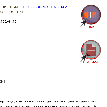
РЕНИЕ КЪМ
SHERIFF OF NOTTINGHAM
АМОСТОЯТЕЛНО!
 ИЗДАНИЕ
м
КИ!
 търговци, които се опитват да свържат двата края след
ц Джон, който забранява най-доходоносните стоки. За