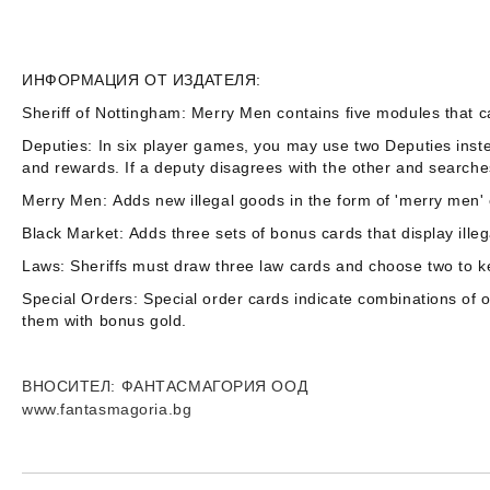
ИНФОРМАЦИЯ ОТ ИЗДАТЕЛЯ:
Sheriff of Nottingham: Merry Men
contains five modules that c
Deputies:
In six player games, you may use two Deputies instea
and rewards. If a deputy disagrees with the other and searche
Merry Men:
Adds new illegal goods in the form of 'merry men' ch
Black Market:
Adds three sets of bonus cards that display ille
Laws:
Sheriffs must draw three law cards and choose two to ke
Special Orders:
Special order cards indicate combinations of o
them with bonus gold.
ВНОСИТЕЛ
: ФАНТАСМАГОРИЯ ООД
www.fantasmagoria.bg