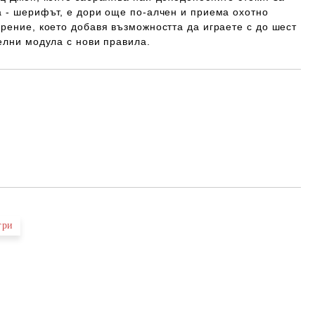
а - шерифът, е дори още по-алчен и приема охотно
рение, което добавя възможността да играете с до шест
елни модула с нови правила.
Добави в желани
гри