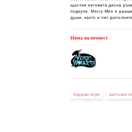
щастие неговата дясна рък
подкупи. Merry Men е разши
души, както и пет допълнит
Няма наличност
бордови игри
настолни и