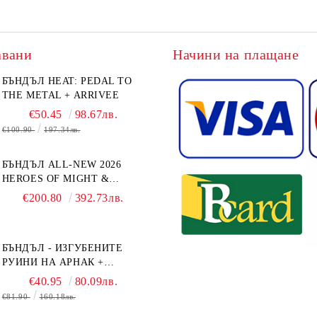
авани
Начини на плащане
БЪНДЪЛ HEAT: PEDAL TO
THE METAL + ARRIVEE
€50.45
98.67лв.
€100.90
197.34лв.
БЪНДЪЛ ALL-NEW 2026
HEROES OF MIGHT &
MAGIC III: THE BOARD
€200.80
392.73лв.
GAME EXPANSIONS -
CONFLUX + STRONGHOLD
+ COVE + NAVAL BATTLES
БЪНДЪЛ - ИЗГУБЕНИТЕ
РУИНИ НА АРНАК +
ВОДАЧИ НА ЕКСПЕДИЦИИ
€40.95
80.09лв.
+ ПРОМО КАРТИ
€81.90
160.18лв.
БЕЗПЛАТНО