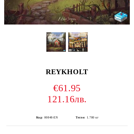
REYKHOLT
€61.95
121.16лв.
Код:
00848-EN
Тегло:
1.780
кг