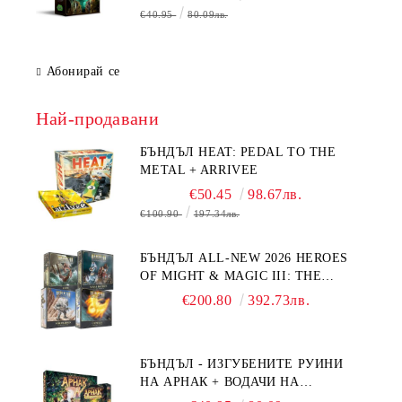
€40.95
80.09лв.
Абонирай се
Най-продавани
БЪНДЪЛ HEAT: PEDAL TO THE
METAL + ARRIVEE
€50.45
98.67лв.
€100.90
197.34лв.
БЪНДЪЛ ALL-NEW 2026 HEROES
OF MIGHT & MAGIC III: THE
BOARD GAME EXPANSIONS -
€200.80
392.73лв.
CONFLUX + STRONGHOLD + COVE
+ NAVAL BATTLES
БЪНДЪЛ - ИЗГУБЕНИТЕ РУИНИ
НА АРНАК + ВОДАЧИ НА
ЕКСПЕДИЦИИ + ПРОМО КАРТИ