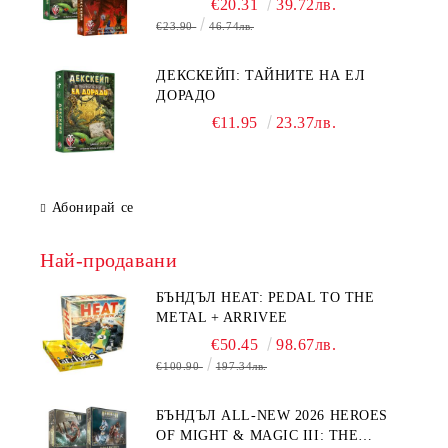
€20.31
39.72лв.
€23.90
46.74лв.
ДЕКСКЕЙП: ТАЙНИТЕ НА ЕЛ
ДОРАДО
€11.95
23.37лв.
Абонирай се
Най-продавани
БЪНДЪЛ HEAT: PEDAL TO THE
METAL + ARRIVEE
€50.45
98.67лв.
€100.90
197.34лв.
БЪНДЪЛ ALL-NEW 2026 HEROES
OF MIGHT & MAGIC III: THE