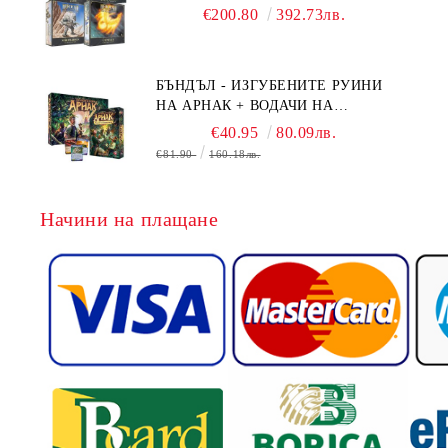
BOARD GAME EXPANSIONS -
€200.80
392.73лв.
CONFLUX + STRONGHOLD + COVE
+ NAVAL BATTLES
БЪНДЪЛ - ИЗГУБЕНИТЕ РУИНИ
НА АРНАК + ВОДАЧИ НА
ЕКСПЕДИЦИИ + ПРОМО КАРТИ
€40.95
80.09лв.
БЕЗПЛАТНО
€81.90
160.18лв.
Начини на плащане