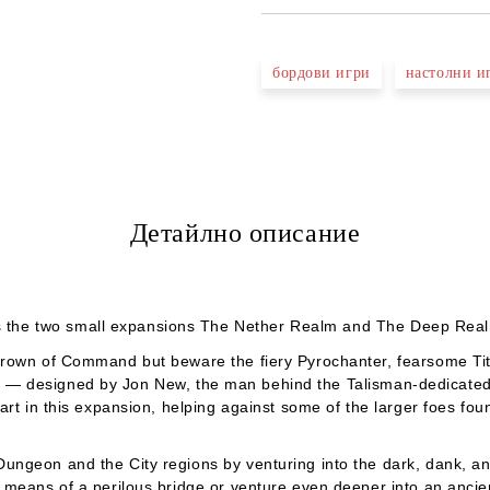
бордови игри
настолни и
Детайлно описание
the two small expansions
The Nether Realm
and
The Deep Rea
Crown of Command but beware the fiery Pyrochanter, fearsome Tit
m
— designed by Jon New, the man behind the
Talisman
-dedicated
rt in this expansion, helping against some of the larger foes foun
Dungeon and the City regions by venturing into the dark, dank, 
 means of a perilous bridge or venture even deeper into an ancien