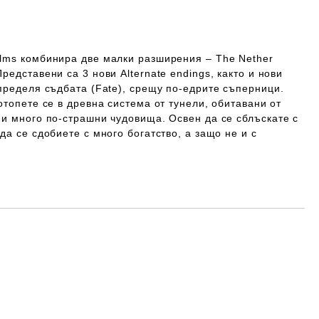
lms комбинира две малки разширения – The Nether
редставени са 3 нови Alternate endings, както и нови
пределя съдбата (Fate), срещу по-едрите съперници.
отопете се в древна система от тунели, обитавани от
 и много по-страшни чудовища. Освен да се сблъскате с
да се сдобиете с много богатство, а защо не и с
Добави в желани