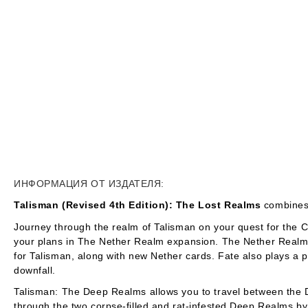
ИНФОРМАЦИЯ ОТ ИЗДАТЕЛЯ:
Talisman (Revised 4th Edition): The Lost Realms
combines 
Journey through the realm of
Talisman
on your quest for the 
your plans in
The Nether Realm
expansion.
The Nether Real
for Talisman, along with new Nether cards. Fate also plays a pa
downfall.
Talisman: The Deep Realms
allows you to travel between the 
through the two corpse-filled and rat-infested Deep Realms by