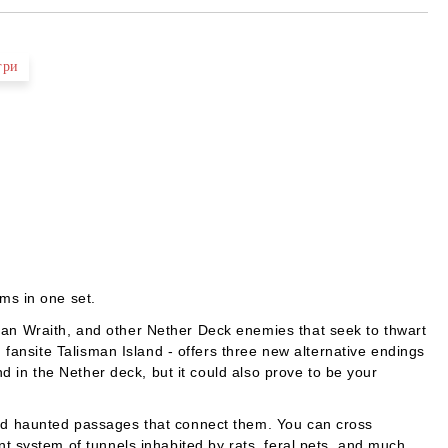
гри
lms
in one set.
an Wraith, and other Nether Deck enemies that seek to thwart
 fansite Talisman Island - offers three new alternative endings
d in the Nether deck, but it could also prove to be your
and haunted passages that connect them. You can cross
t system of tunnels inhabited by rats, feral pets, and much