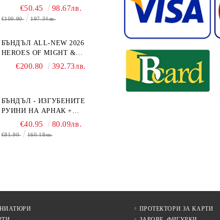
€50.45
98.67лв.
€100.90
197.34лв.
БЪНДЪЛ ALL-NEW 2026
HEROES OF MIGHT &
MAGIC III: THE BOARD
€200.80
392.73лв.
GAME EXPANSIONS -
CONFLUX + STRONGHOLD
+ COVE + NAVAL BATTLES
БЪНДЪЛ - ИЗГУБЕНИТЕ
РУИНИ НА АРНАК +
ВОДАЧИ НА ЕКСПЕДИЦИИ
€40.95
80.09лв.
+ ПРОМО КАРТИ
€81.90
160.18лв.
БЕЗПЛАТНО
ИНИАТЮРИ
ПРОТЕКТОРИ ЗА КАРТИ
РТИ
ЗАРОВЕ, ФИГУРКИ