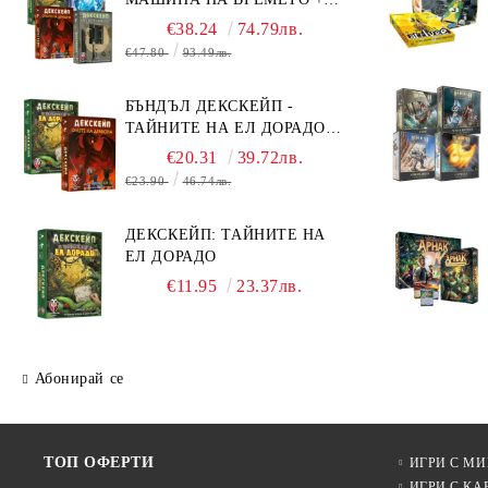
БЯГСТВО ОТ АЛКАТРАЗ +
€38.24
74.79лв.
ТАЙНИТЕ НА ЕЛ ДОРАДО +
€47.80
93.49лв.
ОЧИТЕ НА ДРАКОНА
БЪНДЪЛ ДЕКСКЕЙП -
ТАЙНИТЕ НА ЕЛ ДОРАДО +
ОЧИТЕ НА ДРАКОНА
€20.31
39.72лв.
€23.90
46.74лв.
ДЕКСКЕЙП: ТАЙНИТЕ НА
ЕЛ ДОРАДО
€11.95
23.37лв.
Абонирай се
ТОП ОФЕРТИ
ИГРИ С М
ИГРИ С КА