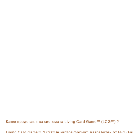
Какво представлява системата Living Card Game™ (LCG™) ?
Living Card Game™ (LCG™)е картов формат, разработен от FFG (Fant