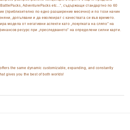
attlePacks, AdventurePacks etc...”, съдържащи стандартно по 60
реме (приблизително по едно разширение месечно) и по този начин
еняни, допълвани и да еволюират с качествата си във времето.
ра модела от негативни аспекти като „покупката на сляпо” на
 финансов ресурс при „преследването” на определени силни карти.
 offers the same dynamic customizable, expanding, and constantly
at gives you the best of both worlds!