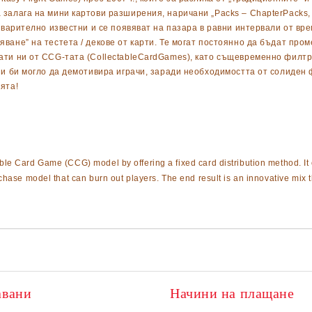
залага на мини картови разширения, наричани „Packs – ChapterPacks, B
едварително известни и се появяват на пазара в равни интервали от в
ване” на тестета / декове от карти. Те могат постоянно да бъдат пром
ати ни от CCG-тата (CollectableCardGames), като същевременно филтри
и и би могло да демотивира играчи, заради необходимостта от солиден
ята!
le Card Game (CCG) model by offering a fixed card distribution method. It
hase model that can burn out players. The end result is an innovative mix th
авани
Начини на плащане