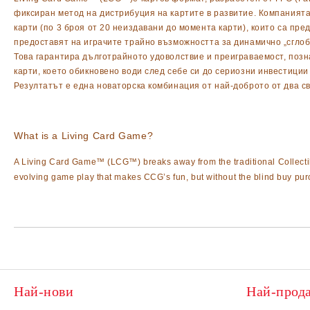
фиксиран метод на дистрибуция на картите в развитие. Компанията 
карти (по 3 броя от 20 неиздавани до момента карти), които са пр
предоставят на играчите трайно възможността за динамично „сглобя
Това гарантира дълготрайното удоволствие и преиграваемост, позн
карти, което обикновено води след себе си до сериозни инвестици
Резултатът е една новаторска комбинация от най-доброто от два св
What is a Living Card Game?
A Living Card Game™ (LCG™) breaks away from the traditional Collectib
evolving game play that makes CCG’s fun, but without the blind buy purc
Най-нови
Най-прод