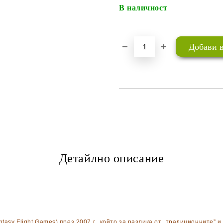
В наличност
Детайлно описание
asy Flight Games) през 2007 г., който за разлика от „традиционните” 