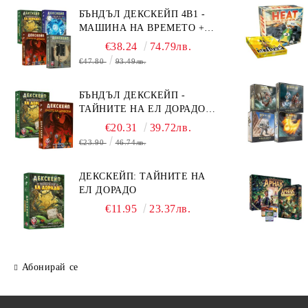
БЪНДЪЛ ДЕКСКЕЙП 4В1 -
МАШИНА НА ВРЕМЕТО +
БЯГСТВО ОТ АЛКАТРАЗ +
€38.24
74.79лв.
ТАЙНИТЕ НА ЕЛ ДОРАДО +
€47.80
93.49лв.
ОЧИТЕ НА ДРАКОНА
БЪНДЪЛ ДЕКСКЕЙП -
ТАЙНИТЕ НА ЕЛ ДОРАДО +
ОЧИТЕ НА ДРАКОНА
€20.31
39.72лв.
€23.90
46.74лв.
ДЕКСКЕЙП: ТАЙНИТЕ НА
ЕЛ ДОРАДО
€11.95
23.37лв.
Абонирай се