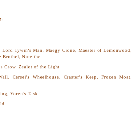
:
И
, Lord Tywin's Man, Maegy Crone, Maester of Lemonwood,
 Brothel, Nute the
s Crow, Zealot of the Light
ll, Cersei's Wheelhouse, Craster's Keep, Frozen Moat,
ing, Yoren's Task
ld