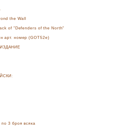
.
ond the Wall
ck of "Defenders of the North"
н арт. номер
(GOT52e)
 ИЗДАНИЕ
ЙСКИ:
и по 3 броя всяка