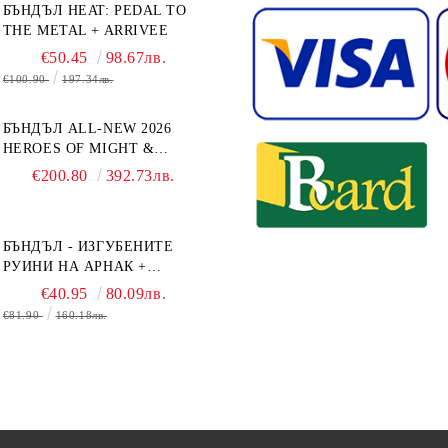
БЪНДЪЛ HEAT: PEDAL TO
THE METAL + ARRIVEE
€50.45
98.67лв.
€100.90
197.34лв.
БЪНДЪЛ ALL-NEW 2026
HEROES OF MIGHT &
MAGIC III: THE BOARD
€200.80
392.73лв.
GAME EXPANSIONS -
CONFLUX + STRONGHOLD
+ COVE + NAVAL BATTLES
БЪНДЪЛ - ИЗГУБЕНИТЕ
РУИНИ НА АРНАК +
ВОДАЧИ НА ЕКСПЕДИЦИИ
€40.95
80.09лв.
+ ПРОМО КАРТИ
€81.90
160.18лв.
БЕЗПЛАТНО