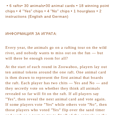
•
6
rafts
• 30
animals
•30
animal cards
•
18
winning point
chips
•
4
"Yes" chips
•
4
"No" chips
•
1
hourglass
•
2
instructions (English and German)
ИНФОРМАЦИЯ ЗА ИГРАТА:
Every year, the animals go on a rafting tour on the wild
river, and nobody wants to miss out on the fun — but
will there be enough room for all?
At the start of each round in
Zoowaboo
, players lay out
ten animal tokens around the one raft. One animal card
is then drawn to represent the first animal that boards
the raft. Each player has two chits — Yes and No — and
they secretly vote on whether they think all animals
revealed so far will fit on the raft. If all players say
"Yes", then reveal the next animal card and vote again.
If some players vote "Yes" while others vote "No", then
those players who voted "Yes" flip over the sand timer