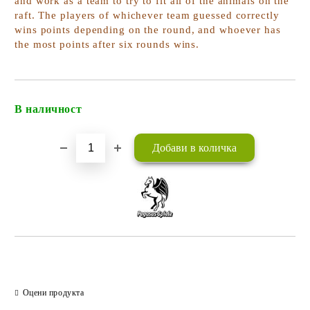
and work as a team to try to fit all of the animals on the
raft. The players of whichever team guessed correctly
wins points depending on the round, and whoever has
the most points after six rounds wins.
В наличност
Добави в желани
Оцени продукта