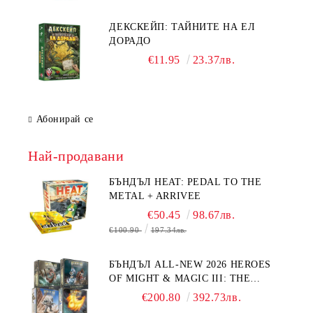
ДЕКСКЕЙП: ТАЙНИТЕ НА ЕЛ
ДОРАДО
€11.95
23.37лв.
Абонирай се
Най-продавани
БЪНДЪЛ HEAT: PEDAL TO THE
METAL + ARRIVEE
€50.45
98.67лв.
€100.90
197.34лв.
БЪНДЪЛ ALL-NEW 2026 HEROES
OF MIGHT & MAGIC III: THE
BOARD GAME EXPANSIONS -
€200.80
392.73лв.
CONFLUX + STRONGHOLD + COVE