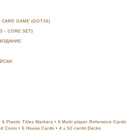
.
E CARD GAME (GOT36)
G - CORE SET
)
 ИЗДАНИЕ
ЙСКИ:
•
6
Plastic Titles Markers
•
6
Multi-player Reference Cards
d Coins
•
6
House Cards •
4
x 52-cards Decks