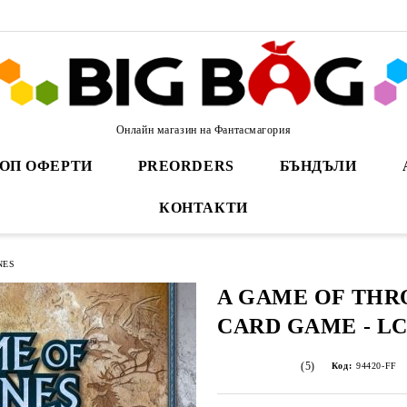
Онлайн магазин на Фантасмагория
ОП ОФЕРТИ
PREORDERS
БЪНДЪЛИ
КОНТАКТИ
NES
A GAME OF THR
CARD GAME - L
(5)
Код:
94420-FF