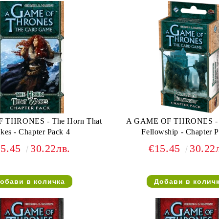
ES - The Horn That
A GAME OF THRONES - Forgotten
kes - Chapter Pack 4
Fellowship - Chapter 
15.45
30.22лв.
€15.45
30.22