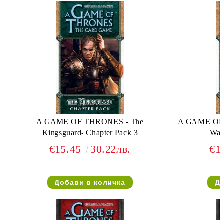
A GAME OF THRONES - The
A GAME OF THRON
Kingsguard- Chapter Pack 3
Wa
€15.45
30.22лв.
€