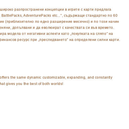
и широко разпространени концепции в игрите с карти предлага
attlePacks, AdventurePacks etc...”, съдържащи стандартно по 60
реме (приблизително по едно разширение месечно) и по този начин
еняни, допълвани и да еволюират с качествата си във времето.
ра модела от негативни аспекти като „покупката на сляпо” на
 финансов ресурс при „преследването” на определени силни карти.
 offers the same dynamic customizable, expanding, and constantly
at gives you the best of both worlds!