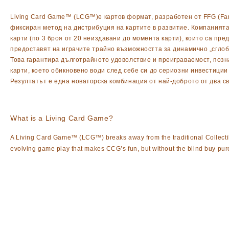
Living Card Game™ (LCG™)е картов формат, разработен от FFG (Fant
фиксиран метод на дистрибуция на картите в развитие. Компанията 
карти (по 3 броя от 20 неиздавани до момента карти), които са пр
предоставят на играчите трайно възможността за динамично „сглобя
Това гарантира дълготрайното удоволствие и преиграваемост, позн
карти, което обикновено води след себе си до сериозни инвестици
Резултатът е една новаторска комбинация от най-доброто от два св
What is a Living Card Game?
A Living Card Game™ (LCG™) breaks away from the traditional Collectib
evolving game play that makes CCG’s fun, but without the blind buy purc