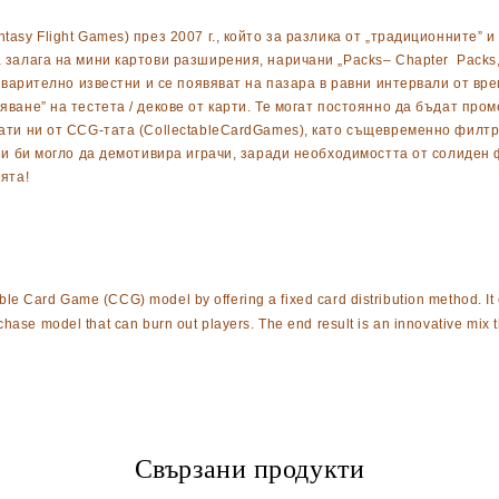
asy Flight Games) през 2007 г., който за разлика от „традиционните” 
залага на мини картови разширения, наричани „Packs– Chapter Packs, B
едварително известни и се появяват на пазара в равни интервали от в
ване” на тестета / декове от карти. Те могат постоянно да бъдат пром
ати ни от CCG-тата (CollectableCardGames), като същевременно филтри
и и би могло да демотивира играчи, заради необходимостта от солиден
ята!
le Card Game (CCG) model by offering a fixed card distribution method. It
hase model that can burn out players. The end result is an innovative mix th
Свързани продукти