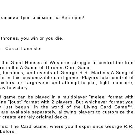
елезния Трон и земите на Вестерос!
thrones, you win or you die.
" -
Cersei Lannister
the Great Houses of Westeros struggle to control the Iron
re in the
A Game of Thrones Core Game
.
s, locations, and events of George R.R. Martin's
A Song of
fe in this customizable card game. Players take control of
isters, or Targaryens and attempt to plot, fight, conspire,
ay to victory.
 game can be played in a multiplayer "melee" format with
one "joust" format with 2 players. But whichever format you
y just begun! In the world of the Living Card Game™,
 are available separately, allowing players to customize the
 create entirely original decks.
nes: The Card Game
, where you'll experience George R.R.
 before!