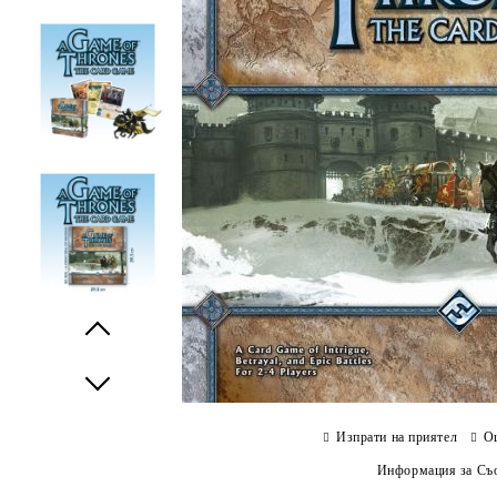
Prev
Next
Изпрати на приятел
О
Информация за Съо