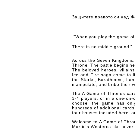
Защитете правото си над Ж
"When you play the game of 
There is no middle ground.
Across the Seven Kingdoms, 
Throne. The battle begins he
The beloved heroes, villain
Ice and Fire
saga come to li
the Starks, Baratheons, Lann
manipulate, and bribe their w
The
A Game of Thrones
card
3-4 players, or in a one-on-
choose, the game has onl
hundreds of additional cards
four houses included here, or
Welcome to
A Game of Thro
Martin's Westeros like never