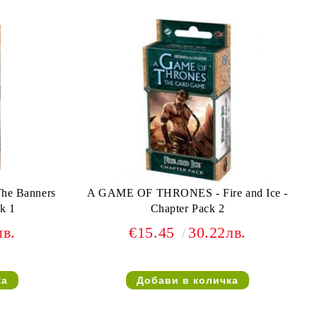
e Banners
A GAME OF THRONES - Fire and Ice -
ck 1
Chapter Pack 2
лв.
€15.45
30.22лв.