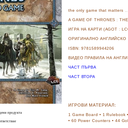
the only game that matters ..
A GAME OF THRONES : TH
ИГРА НА КАРТИ
(AGOT :
LC
ОРИГИНАЛНО АНГЛИЙСКО
ISBN: 9781589944206
ВИДЕО ПРАВИЛА НА АНГЛИ
ЧАСТ ПЪРВА
ЧАСТ ВТОРА
ИГРОВИ МАТЕРИАЛ:
цени продукта
1
Game Board
•
1
Rulebook 
•
60
Power Counters •
44
Gol
тветствие