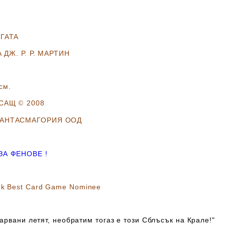
ГАТА
 ДЖ. Р. Р. МАРТИН
см.
 САЩ
2008
©
ФАНТАСМАГОРИЯ ООД
А ФЕНОВЕ !
ek Best Card Game Nominee
арвани летят, необратим тогаз е този Сблъсък на Крале!"